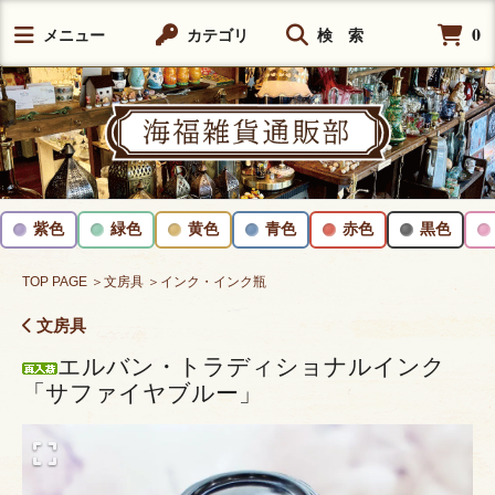
0
メニュー
カテゴリ
検 索
紫色
緑色
黄色
青色
赤色
黒色
TOP PAGE
＞文房具
＞インク・インク瓶
文房具
エルバン・トラディショナルインク
「サファイヤブルー」