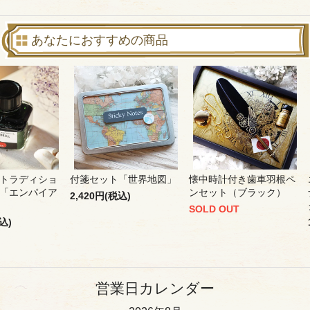
あなたにおすすめの商品
トラディショ
付箋セット「世界地図」
懐中時計付き歯車羽根ペ
「エンパイア
ンセット（ブラック）
2,420円(税込)
SOLD OUT
込)
営業日カレンダー