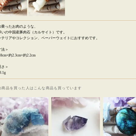
の乗ったお肉のような、
厚いの中国産豚肉石（カルサイト）です。
ンテリアやコレクション、ペーパーウェイトにおすすめです。
寸法＞
.8cm×約2.3cm×約2.2cm
重さ＞
.1g
の商品を買った人はこんな商品も買っています