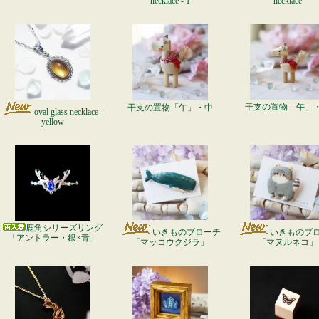
necklace - 1
necklace
干支の置物「午」
干支の置物「午」・中
oval glass necklace -
yellow
鹿角シリーズリング
いきものブローチ
いきものブ
「アントラー・銀×青」
「マッコウクジラ」
「マヌルネコ」