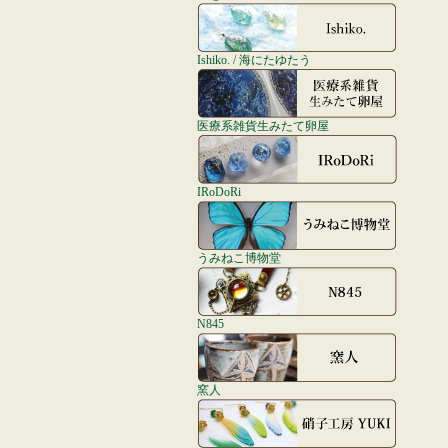
Ishiko. / 海にたゆたう
医療系雑貨生みたて卵屋
IRoDoRi
うみねこ博物堂
N845
窯人