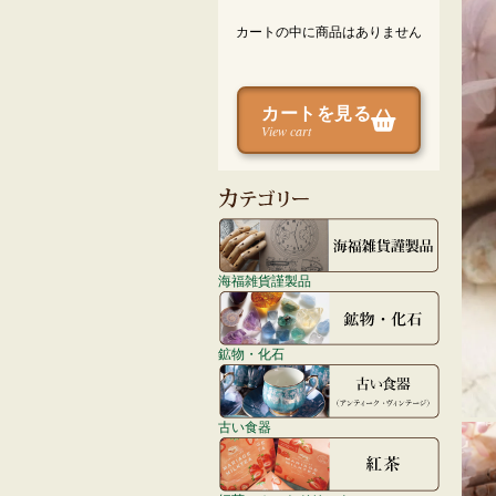
カートの中に商品はありません
カートを見る
View cart
海福雑貨謹製品
鉱物・化石
古い食器