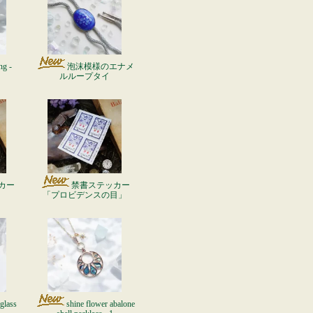
ng -
泡沫模様のエナメ
ルループタイ
カー
禁書ステッカー
」
「プロビデンスの目」
glass
shine flower abalone