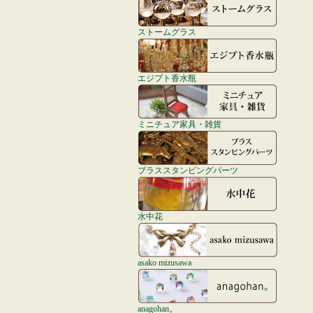
ストームグラス
エジプト香水瓶
ミニチュア家具・雑貨
ブラススタンピングパーツ
水中花
asako mizusawa
anagohan。