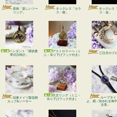
原画「楽しいツー
ネックレス「カラ
ネックレス
リング」
ス・銀」
ス・金」
ペンダント「環状携
アストロラーべ（ミ
三日月のブ
帯式日時計」
ニ・吊り下げフック付き）
天文リング（ミニ・
ループタイ
旧東ドイツ製花柄
吊り下げフック付き）
よ、鏡 - 光ゆれる海中 -
カップ&ソーサー
古美」