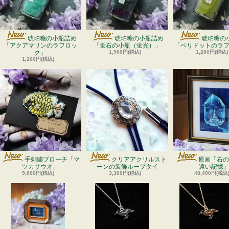
琥珀糖の小瓶詰め
琥珀糖の小瓶詰め
琥珀糖の
「アクアマリンのラフロッ
「蛍石の小瓶（蛍光）」
「ペリドットのラ
ク」
1,900円(税込)
1,200円(税込)
1,200円(税込)
手刺繍ブローチ「マ
クリアアクリルスト
原画「石の
ツカサウオ」
ーンの装飾ループタイ
遠い記憶
9,000円(税込)
3,300円(税込)
48,400円(税込