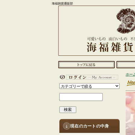
海福雑貨通販部
ホー
検索
現在のカートの中身
↓