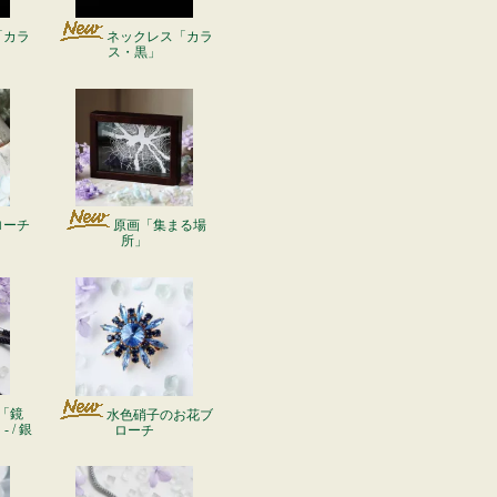
「カラ
ネックレス「カラ
ス・黒」
ローチ
原画「集まる場
所」
「鏡
水色硝子のお花ブ
 / 銀
ローチ