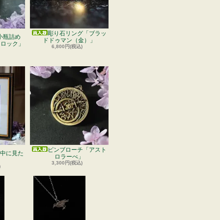
彫り石リング「ブラッ
小瓶詰め
ドドゥマン（金）」
フロック」
6,800円(税込)
ピンブローチ「アスト
中に見た
ロラーべ」
」
3,300円(税込)
)