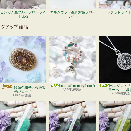
ビンガム産ブルーフローライ
エルムウッド産青紫色フロー
ラブラドライ
ト原石
ライト
mermaid memory brooch
ペンダント「
琥珀色硝子の金色装
2,860円(税込)
ラーべ」（銀
飾ブローチ
4,400円(税込)
3,800円(税込)