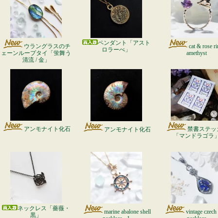
ペンダント「アスト
ウラングラスのチ
cat & rose ri
ロラーべ」
ェーンループタイ「蛍舞う
amethyst
清流 / 金」
アンモナイト化石
禁書ステッ
アンモナイト化石
「マンドラゴラ
ネックレス「薔薇・
marine abalone shell
vintage czech 
黒」