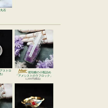
ト丸石
アストロ
琥珀糖の小瓶詰め
色）
「アメシストのラフロック」
1,200円(税込)