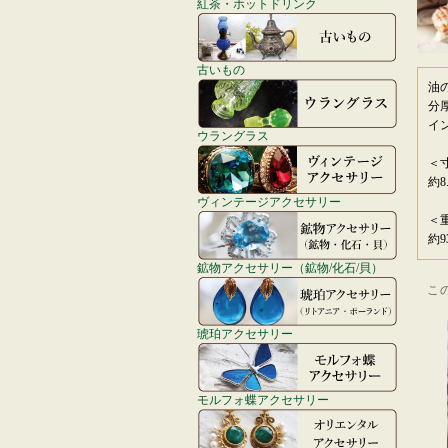
紅茶・ホットドリンク
古いもの
油
分
イ
ウラングラス
＜
約8
ヴィンテージアクセサリー
＜
約93
鉱物アクセサリー（鉱物/化石/貝）
こ
琥珀アクセサリー
モルフォ蝶アクセサリー