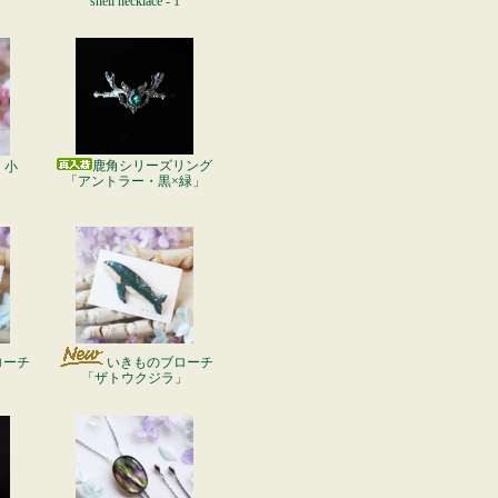
shell necklace - 1
鹿角シリーズリング
・小
「アントラー・黒×緑」
ローチ
いきものブローチ
「ザトウクジラ」