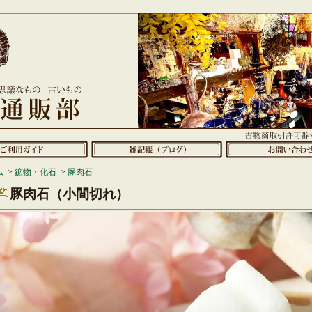
ム
>
鉱物・化石
>
豚肉石
豚肉石（小間切れ）