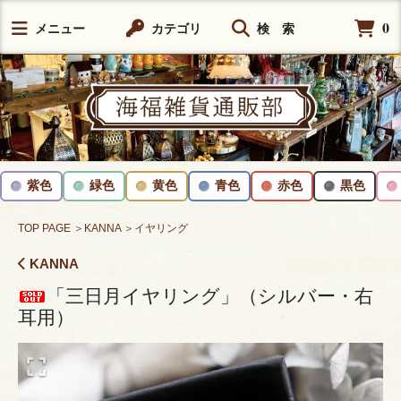
0
メニュー
カテゴリ
検 索
紫色
緑色
黄色
青色
赤色
黒色
TOP PAGE
＞KANNA
＞イヤリング
KANNA
「三日月イヤリング」（シルバー・右
耳用）