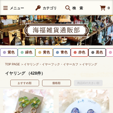
0
メニュー
カテゴリ
検 索
紫色
緑色
黄色
青色
赤色
黒色
TOP PAGE
＞イヤリング・イヤーフック・イヤーカフ
＞イヤリング
イヤリング （428件）
おすすめ順
価格順
商品IDの大きい順