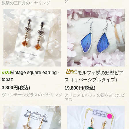
グ
銀製の三日月のイヤリング
vintage square earring -
モルフォ蝶の翅型ピア
topaz
ス（リバーシブルタイプ）
3,300円(税込)
19,800円(税込)
ヴィンテージガラスのイヤリング
アドニスモルフォの翅を封じたピ
アス