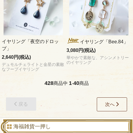
イヤリング「夜空のドロッ
イヤリング「Bee.84」
プ」
3,080円(税込)
2,640円(税込)
華やかで素敵な、アシンメトリー
のイヤリング
デュモルチェライトと金星の素敵
なフープイヤリング
428
1
40
商品中
-
商品
戻る
次へ
海福雑貨一押し