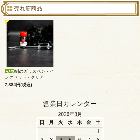
売れ筋商品
剣のガラスペン・イ
ンクセット - クリア
7,884円(税込)
営業日カレンダー
2026年8月
日
月
火
水
木
金
土
1
2
3
4
5
6
7
8