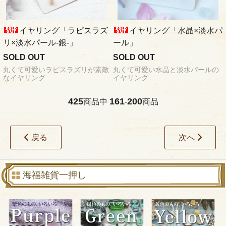
イヤリング「ラピスラズ
イヤリング「水晶×淡水パ
リ×淡水パール-銀-」
ール」
SOLD OUT
SOLD OUT
丸くて可愛いラピスラズリが素敵
丸くて可愛い水晶と淡水パールの
なイヤリング
イヤリング
425
161
200
商品中
-
商品
戻る
次へ
海福雑貨一押し