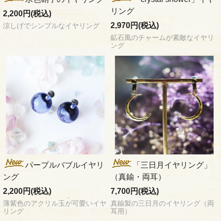
リング
2,200円(税込)
2,970円(税込)
涼しげでシンプルなイヤリング
鉱石風のチャームが素敵なイヤリ
ング
パープルバブルイヤリ
「三日月イヤリング」
ング
（真鍮・両耳）
2,200円(税込)
7,700円(税込)
薄紫色のアクリル玉が可愛いイヤ
真鍮製の三日月のイヤリング（両
リング
耳用）