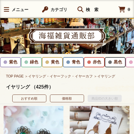
0
メニュー
カテゴリ
検 索
紫色
緑色
黄色
青色
赤色
黒色
TOP PAGE
＞イヤリング・イヤーフック・イヤーカフ
＞イヤリング
イヤリング （425件）
おすすめ順
価格順
商品IDの大きい順