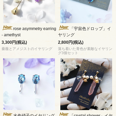
rose asymmetry earring
「宇宙色ドロップ」イ
- amethyst
ヤリング
3,300円(税込)
2,800円(税込)
薔薇とアメジストのイヤリング
落ち着いた青色が素敵なイヤリン
グ3個セット
水色硝子のイヤリング
「crystal shower」イヤ