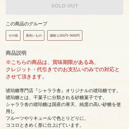
SOLD OUT
この商品のグループ
その他
黄色いもの
価格:1,001円~3000円
商品説明
※こちらの商品は、賞味期限がある為、
クレジット・代引きでのお支払いのみでの対応と
させて頂きます。
琥珀糖専門店『シャララ舎』オリジナルの琥珀糖です。
琥珀糖とは、干菓子に分類される砂糖菓子です。
シャララ舎の琥珀糖は国産の寒天、純度の高い砂糖を使
用し
フルーツやリキュールで色とりどりに、
ココロときめく形に仕上げています。