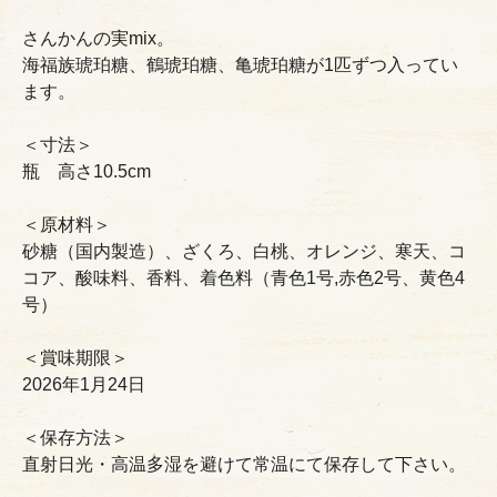
さんかんの実mix。
海福族琥珀糖、鶴琥珀糖、亀琥珀糖が1匹ずつ入ってい
ます。
＜寸法＞
瓶 高さ10.5cm
＜原材料＞
砂糖（国内製造）、ざくろ、白桃、オレンジ、寒天、コ
コア、酸味料、香料、着色料（青色1号,赤色2号、黄色4
号）
＜賞味期限＞
2026年1月24日
＜保存方法＞
直射日光・高温多湿を避けて常温にて保存して下さい。