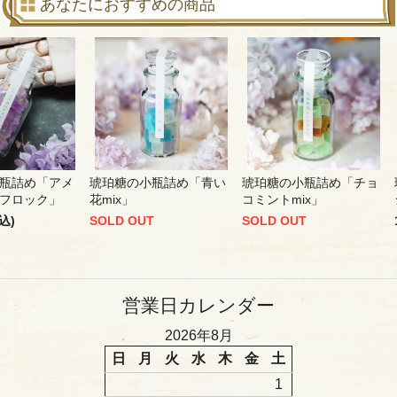
あなたにおすすめの商品
瓶詰め「アメ
琥珀糖の小瓶詰め「青い
琥珀糖の小瓶詰め「チョ
フロック」
花mix」
コミントmix」
込)
SOLD OUT
SOLD OUT
営業日カレンダー
2026年8月
日
月
火
水
木
金
土
1