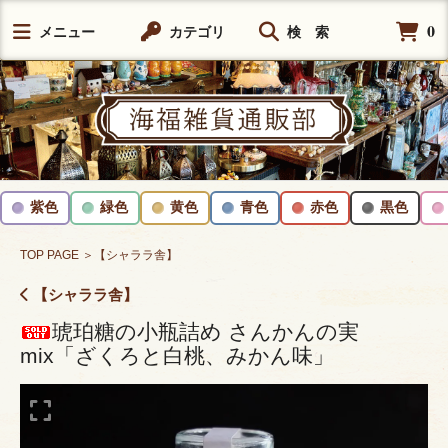
0
メニュー
カテゴリ
検 索
紫色
緑色
黄色
青色
赤色
黒色
TOP PAGE
＞【シャララ舎】
【シャララ舎】
琥珀糖の小瓶詰め さんかんの実
mix「ざくろと白桃、みかん味」