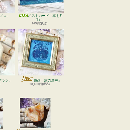
ノコ」
ポストカード「本を片
手に」
165円(税込)
ズラン」
原画「旅の途中」
)
28,600円(税込)