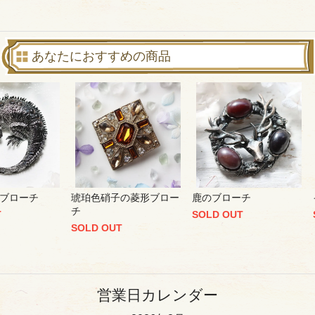
あなたにおすすめの商品
ブローチ
琥珀色硝子の菱形ブロー
鹿のブローチ
チ
T
SOLD OUT
SOLD OUT
営業日カレンダー