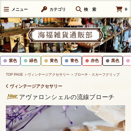
0
メニュー
カテゴリ
検 索
紫色
緑色
黄色
青色
赤色
黒色
TOP PAGE
＞ヴィンテージアクセサリー
＞ブローチ・スカーフクリップ
ヴィンテージアクセサリー
アヴァロンシェルの流線ブローチ