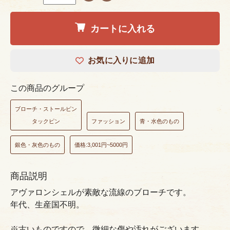
カートに入れる
お気に入りに追加
この商品のグループ
ブローチ・ストールピン
タックピン
ファッション
青・水色のもの
銀色・灰色のもの
価格:3,001円~5000円
商品説明
アヴァロンシェルが素敵な流線のブローチです。
年代、生産国不明。
※古いものですので、微細な傷や汚れがございます。