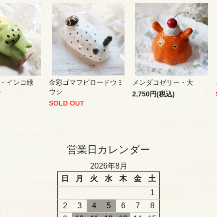
・インコ緑
金彩ゴマフビロードウミ
メンダコゼリー・大
ウシ
T
2,750円(税込)
SOLD OUT
営業日カレンダー
2026年8月
日
月
火
水
木
金
土
1
2
3
4
5
6
7
8