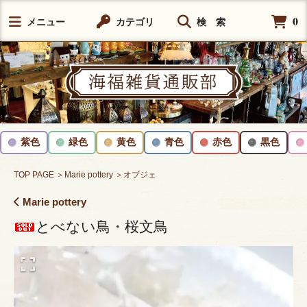
0
メニュー
カテゴリ
検 索
紫色
緑色
黄色
青色
赤色
黒色
TOP PAGE
＞Marie pottery
＞オブジェ
Marie pottery
とべない鳥・桜文鳥