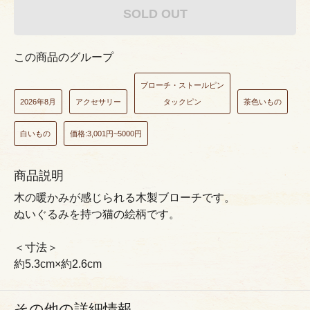
SOLD OUT
この商品のグループ
ブローチ・ストールピン
2026年8月
アクセサリー
タックピン
茶色いもの
白いもの
価格:3,001円~5000円
商品説明
木の暖かみが感じられる木製ブローチです。
ぬいぐるみを持つ猫の絵柄です。
＜寸法＞
約5.3cm×約2.6cm
その他の詳細情報