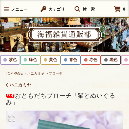
0
メニュー
カテゴリ
検 索
紫色
緑色
黄色
青色
赤色
黒色
TOP PAGE
＞ハニカミヤ
＞ブローチ
ハニカミヤ
おともだちブローチ「猫とぬいぐる
み」