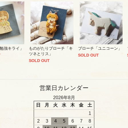
勉強キライ」
ものがたりブローチ「キ
ブローチ「ユニコーン」
ツネとリス」
T
SOLD OUT
SOLD OUT
営業日カレンダー
2026年8月
日
月
火
水
木
金
土
1
2
3
4
5
6
7
8