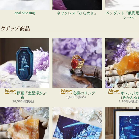
opal blue ring
ネックレス「ひらめき」
ペンダント「航海
ラーべ」
原画「土星浮かぶ
心臓のリング
オレンジカ
夜」
1,500円(税込)
（みかん石
16,500円(税込)
1,100円(税込)