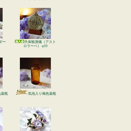
ダー
天体観測儀（アスト
ロラーベ） φ10
色薬瓶
気泡入り褐色薬瓶