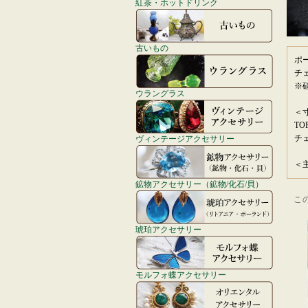
紅茶・ホットドリンク
古いもの
ポ
チ
※
ウラングラス
＜
T
チェ
ヴィンテージアクセサリー
＜
鉱物アクセサリー（鉱物/化石/貝）
こ
琥珀アクセサリー
モルフォ蝶アクセサリー