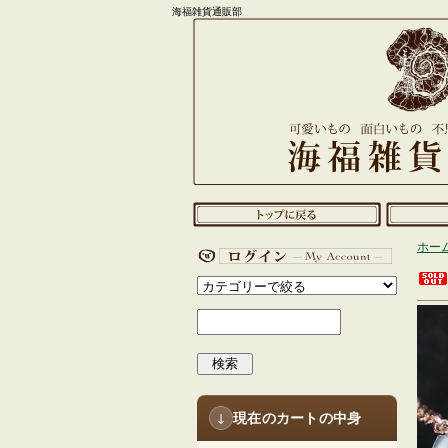
海福雑貨通販部
ホー
検索
現在のカートの中身
↓