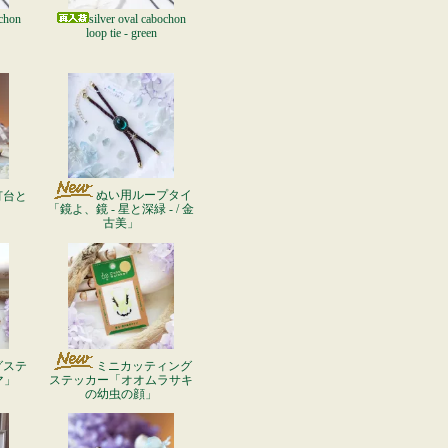
ochon
silver oval cabochon
loop tie - green
ぬい用ループタイ
灯台と
「鏡よ、鏡 - 星と深緑 - / 金
古美」
グステ
ミニカッティング
マ」
ステッカー「オオムラサキ
の幼虫の顔」