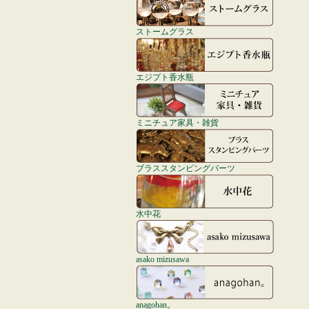
ストームグラス
エジプト香水瓶
ミニチュア家具・雑貨
ブラススタンピングパーツ
水中花
asako mizusawa
anagohan。