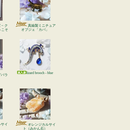
~ ク
真鍮製ミニチュア
うこそ
オブジェ「カバ」
lizard brooch - blue
ゲパラ
ルサイ
オレンジカルサイ
ト（みかん石）