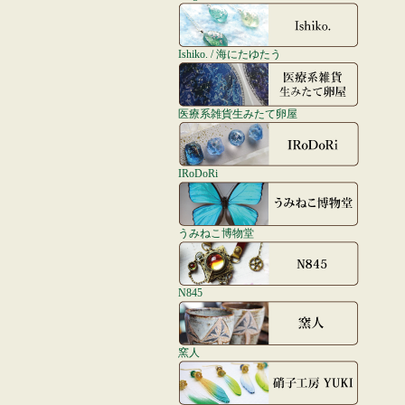
Ishiko. / 海にたゆたう
医療系雑貨生みたて卵屋
IRoDoRi
うみねこ博物堂
N845
窯人