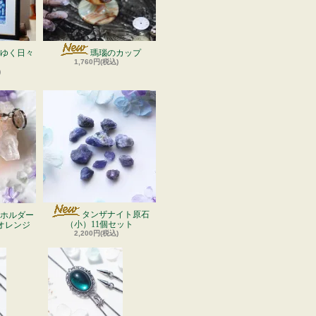
ゆく日々
瑪瑙のカップ
」
1,760円(税込)
)
タンザナイト原石
ホルダー
（小）11個セット
オレンジ
2,200円(税込)