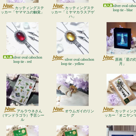
silver oval cab
カッティングステ
カッティングステ
loop tie - blue
ッカー「ヤママユの触覚」
ッカー「ミヤマカラスアゲ
ハ」
silver oval cabochon
silver oval cabochon
原画「星の
loop tie - red
loop tie - yellow
月」
アルラウネさん
オウムガイのリン
カッティン
（マンドラゴラ）予言シー
グ
ッカー「オニヤン
ル