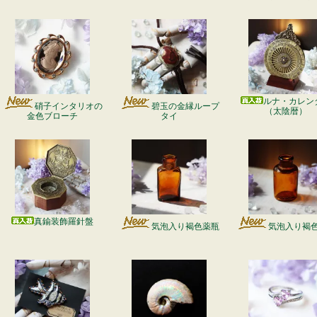
ルナ・カレン
硝子インタリオの
碧玉の金縁ループ
（太陰暦）
金色ブローチ
タイ
真鍮装飾羅針盤
気泡入り褐色薬瓶
気泡入り褐