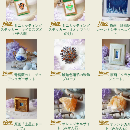
ミニカッティング
ミニカッティング
原画「終着駅 
ステッカー「キイロスズメ
ステッカー「オオカマキリ
レセントシティへよ
バチの顔」
の顔」
~」
青薔薇のミニチュ
琥珀色硝子の装飾
原画「クラ
アシュガーポット
ブローチ
シュート」
オレンジカルサイ
原画「土星とドー
オレンジカ
ト（みかん石）
ナツ」
ト（みかん石）