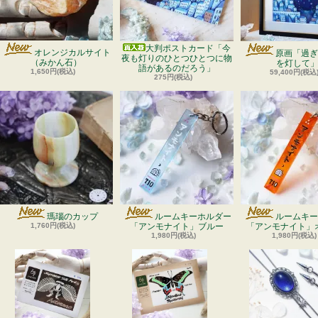
大判ポストカード「今
オレンジカルサイト
原画「過ぎ
夜も灯りのひとつひとつに物
（みかん石）
を灯して
語があるのだろう」
1,650円(税込)
59,400円(税込
275円(税込)
瑪瑙のカップ
ルームキーホルダー
ルームキー
1,760円(税込)
「アンモナイト」ブルー
「アンモナイト」
1,980円(税込)
1,980円(税込)