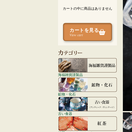
カートの中に商品はありません
カートを見る
View cart
海福雑貨謹製品
鉱物・化石
古い食器