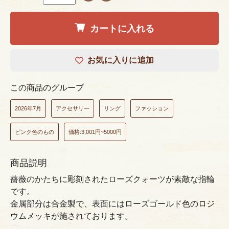
カートに入れる
お気に入りに追加
この商品のグループ
2026年7月
アクセサリー
リング
ファッション
ピンク色のもの
価格:3,001円~5000円
商品説明
薔薇のかたちに彫刻されたローズクォーツが素敵な指輪
です。
金属部分は合金製で、表面にはローズゴールド色のロジ
ウムメッキが施されております。