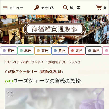
0
メニュー
カテゴリ
検 索
紫色
緑色
黄色
青色
赤色
黒色
TOP PAGE
＞鉱物アクセサリー（鉱物/化石/貝）
＞リング
鉱物アクセサリー（鉱物/化石/貝）
ローズクォーツの薔薇の指輪