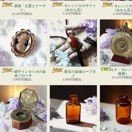
オレンジカルサイト
原画「土星とドーナ
オレンジカ
（みかん石）
ツ」
（みかん石
1,320円(税込)
14,300円(税込)
1,650円(税込)
ルナ・カレン
硝子インタリオの金
碧玉の金縁ループタ
陰暦）
色ブローチ
イ
24,200円(税込
3,800円(税込)
3,800円(税込)