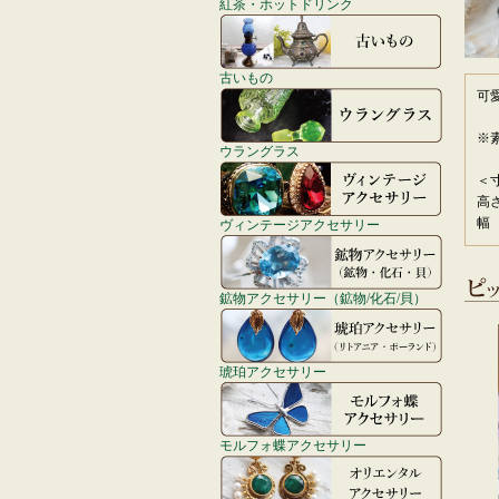
紅茶・ホットドリンク
古いもの
可
※
ウラングラス
＜
高
幅
ヴィンテージアクセサリー
鉱物アクセサリー（鉱物/化石/貝）
琥珀アクセサリー
モルフォ蝶アクセサリー