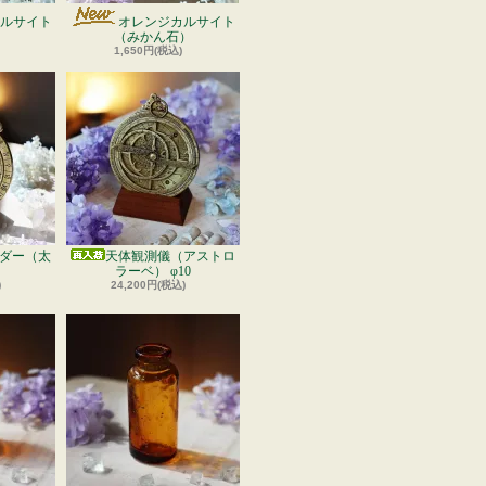
ルサイト
オレンジカルサイト
）
（みかん石）
1,650円(税込)
ダー（太
天体観測儀（アストロ
ラーベ） φ10
)
24,200円(税込)