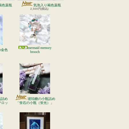
褐色薬瓶
気泡入り褐色薬瓶
2,500円(税込)
mermaid memory
の金色
brooch
瓶詰め
琥珀糖の小瓶詰め
フロッ
「蛍石の小瓶（蛍光）」