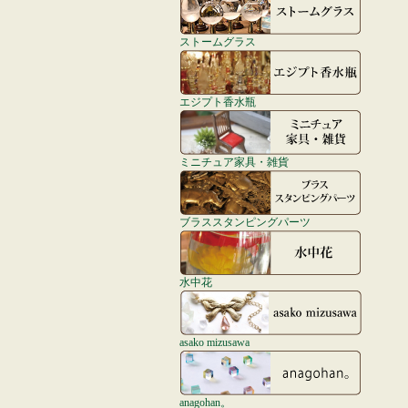
ストームグラス
エジプト香水瓶
ミニチュア家具・雑貨
ブラススタンピングパーツ
水中花
asako mizusawa
anagohan。