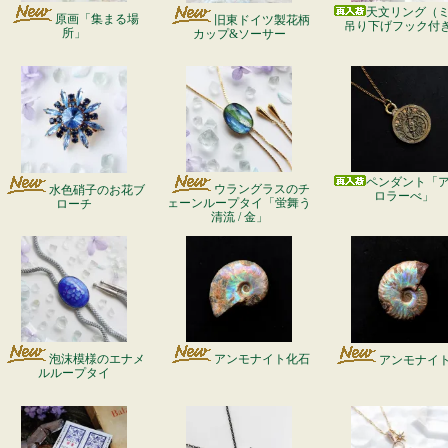
天文リング（
原画「集まる場
旧東ドイツ製花柄
吊り下げフック付
所」
カップ&ソーサー
ペンダント「
ウラングラスのチ
水色硝子のお花ブ
ロラーべ」
ェーンループタイ「蛍舞う
ローチ
清流 / 金」
泡沫模様のエナメ
アンモナイト化石
アンモナイ
ルループタイ