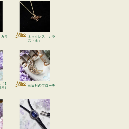
「カラ
ネックレス「カラ
ス・金」
べ（ミ
三日月のブローチ
付き）