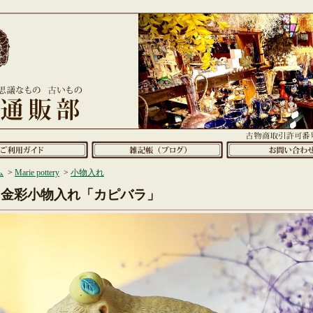
ム
>
Marie pottery
>
小物入れ
金彩小物入れ「カピバラ」