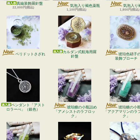
真鍮装飾羅針盤
気泡入り褐色薬瓶
気泡入り
22,000円(税込)
1,100円(税込)
1,800円(税込)
カルダン式航海用羅
ペリドットさざれ
琥珀色硝子
針盤
装飾ブローチ
ペンダント「アスト
琥珀糖の小瓶詰め
琥珀糖の小
ロラーべ」（銀色）
「アメシストのラフロッ
「アクアマリンのラ
ク」
ク」