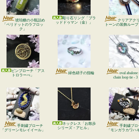
彫り石リング「ブラ
琥珀糖の小瓶詰め
クリアアク
ッドドゥマン（金）」
「ペリドットのラフロッ
トーンの装飾ループ
ク」
ピンブローチ「アス
緑色硝子の指輪
oval abalone 
トロラーべ」
chain loop tie - 3
ネックレス「お散歩
手刺繍ブローチ
手刺繍ブロ
シリーズ・アヒル」
「グリーンモレイイール」
「モンガラカワハ