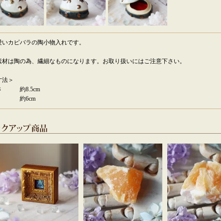
愛いカピバラの陶小物入れです。
素材は陶の為、繊細なものになります。お取り扱いにはご注意下さい。
寸法＞
さ 約8.5cm
 約6cm