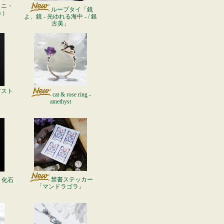
ミニ・
ループタイ「鏡
き）
よ、鏡 - 光ゆれる海中 - / 銀
古美」
アスト
cat & rose ring -
amethyst
禁書ステッカー
ト化石
「マンドラゴラ」