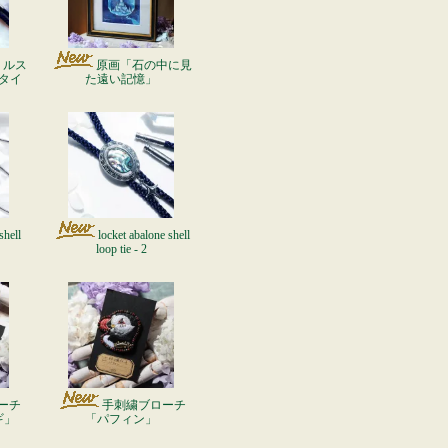
リルス
原画「石の中に見
タイ
た遠い記憶」
shell
locket abalone shell
loop tie - 2
手刺繍ブローチ
ーチ
「パフィン」
ギ」