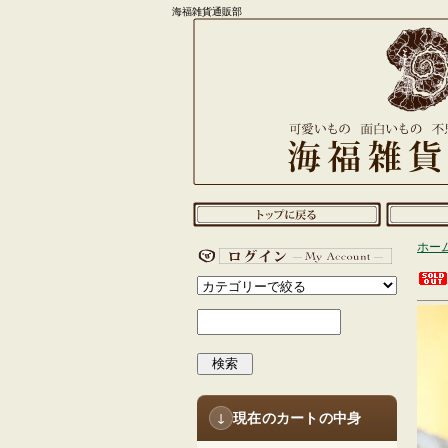
海福雑貨通販部
ホー
検索
現在のカートの中身
↓