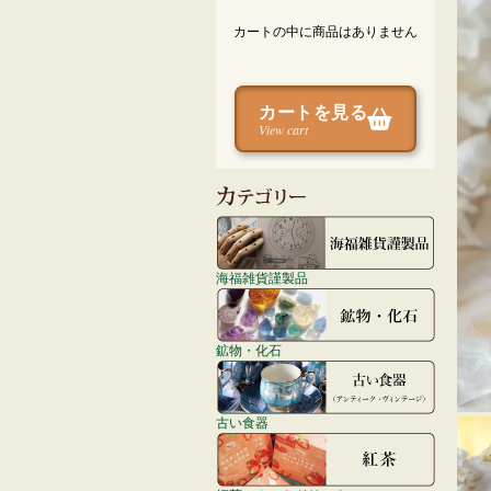
カートの中に商品はありません
カートを見る
View cart
海福雑貨謹製品
鉱物・化石
古い食器