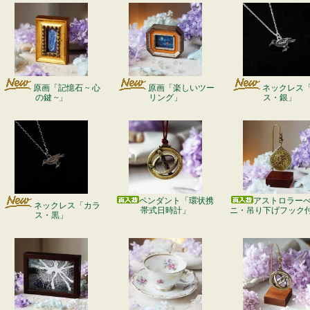
原画「記憶石 ~ 心
原画「楽しいツー
ネックレス
の鍵 ~」
リング」
ス・銀」
ペンダント「環状携
アストロラー
ネックレス「カラ
帯式日時計」
ニ・吊り下げフック
ス・黒」