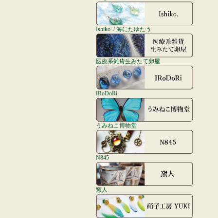
Ishiko. / 海にたゆたう
医療系雑貨生みたて卵屋
IRoDoRi
うみねこ博物堂
N845
窯人