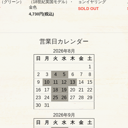
（グリーン）
（18世紀英国モデル）・
ョンイヤリング
金色
T
SOLD OUT
4,730円(税込)
営業日カレンダー
2026年8月
日
月
火
水
木
金
土
1
2
3
4
5
6
7
8
9
10
11
12
13
14
15
16
17
18
19
20
21
22
23
24
25
26
27
28
29
30
31
2026年9月
日
月
火
水
木
金
土