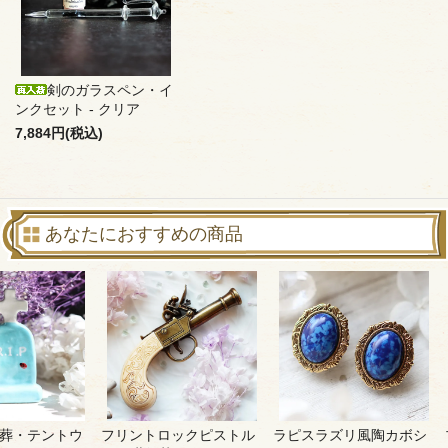
剣のガラスペン・イ
ンクセット - クリア
7,884円(税込)
あなたにおすすめの商品
葬・テントウ
フリントロックピストル
ラピスラズリ風陶カボシ