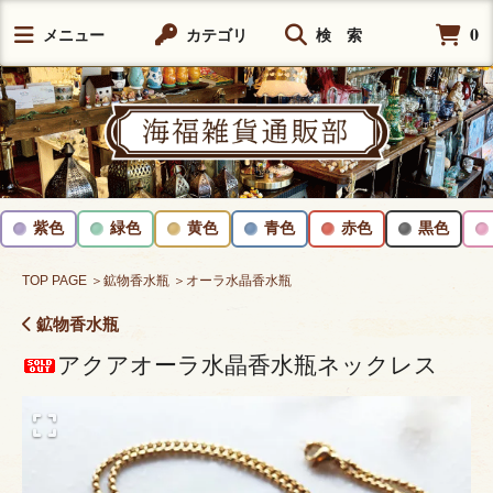
0
メニュー
カテゴリ
検 索
紫色
緑色
黄色
青色
赤色
黒色
TOP PAGE
＞鉱物香水瓶
＞オーラ水晶香水瓶
鉱物香水瓶
アクアオーラ水晶香水瓶ネックレス