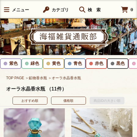
0
メニュー
カテゴリ
検 索
紫色
緑色
黄色
青色
赤色
黒色
TOP PAGE
＞鉱物香水瓶
＞オーラ水晶香水瓶
オーラ水晶香水瓶 （11件）
おすすめ順
価格順
商品IDの大きい順