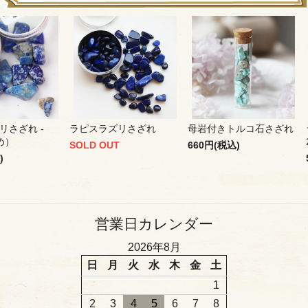
リさざれ -
ラピスラズリさざれ
母岩付きトルコ石さざれ
め）
SOLD OUT
660円(税込)
)
営業日カレンダー
2026年8月
日
月
火
水
木
金
土
1
2
3
4
5
6
7
8