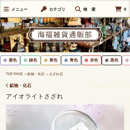
0
メニュー
カテゴリ
検 索
紫色
緑色
黄色
青色
赤色
黒色
TOP PAGE
＞鉱物・化石
＞さざれ石
鉱物・化石
アイオライトさざれ