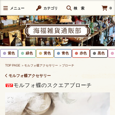
0
メニュー
カテゴリ
検 索
紫色
緑色
黄色
青色
赤色
黒色
TOP PAGE
＞モルフォ蝶アクセサリー
＞ブローチ
モルフォ蝶アクセサリー
モルフォ蝶のスクエアブローチ