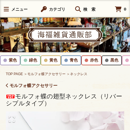
0
メニュー
カテゴリ
検 索
紫色
緑色
黄色
青色
赤色
黒色
TOP PAGE
＞モルフォ蝶アクセサリー
＞ネックレス
モルフォ蝶アクセサリー
モルフォ蝶の翅型ネックレス（リバー
シブルタイプ）