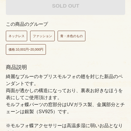
SOLD OUT
この商品のグループ
ネックレス
ファッション
青・水色のもの
価格:10,001円~20,000円
商品説明
綺麗なブルーのキプリスモルフォの翅を封じた新品のペ
ンダントです。
両面が透かしの構造になっており、裏表お好きなほうを
表にしてご使用頂けます。
モルフォ蝶パーツの窓部分はUVガラス製、金属部分とチ
ェーンは銀製（SV925）です。
※モルフォ蝶アクセサリーは高温多湿に弱いお品となり