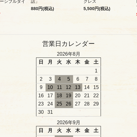
ーシブルタイ
話」
クレス
880円(税込)
5,500円(税込)
T
営業日カレンダー
2026年8月
日
月
火
水
木
金
土
1
2
3
4
5
6
7
8
9
10
11
12
13
14
15
16
17
18
19
20
21
22
23
24
25
26
27
28
29
30
31
2026年9月
日
月
火
水
木
金
土