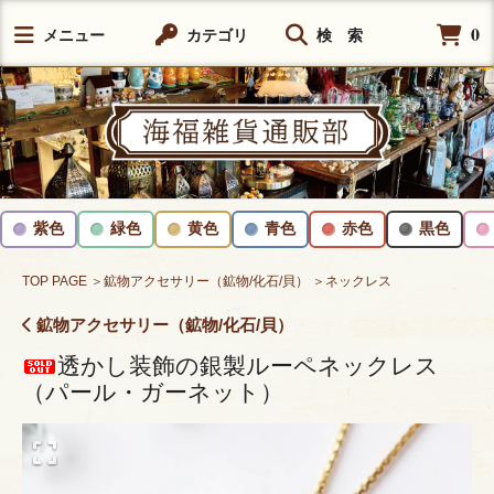
0
メニュー
カテゴリ
検 索
紫色
緑色
黄色
青色
赤色
黒色
TOP PAGE
＞鉱物アクセサリー（鉱物/化石/貝）
＞ネックレス
鉱物アクセサリー（鉱物/化石/貝）
透かし装飾の銀製ルーペネックレス
（パール・ガーネット）