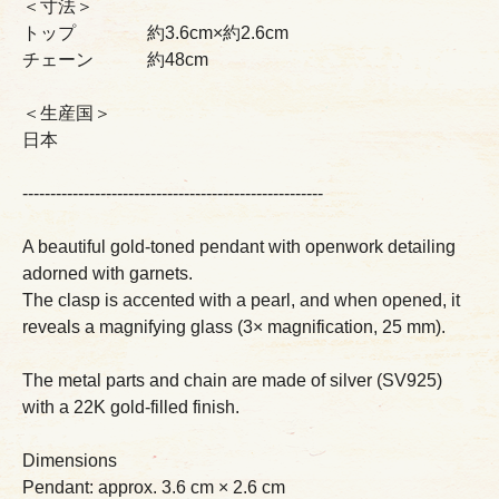
＜寸法＞
トップ 約3.6cm×約2.6cm
チェーン 約48cm
＜生産国＞
日本
------------------------------------------------------
A beautiful gold-toned pendant with openwork detailing
adorned with garnets.
The clasp is accented with a pearl, and when opened, it
reveals a magnifying glass (3× magnification, 25 mm).
The metal parts and chain are made of silver (SV925)
with a 22K gold-filled finish.
Dimensions
Pendant: approx. 3.6 cm × 2.6 cm