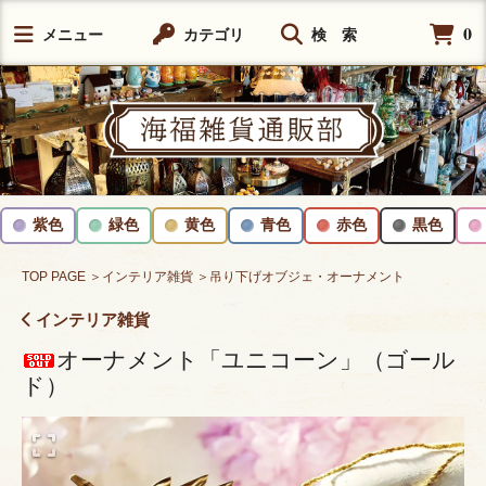
0
メニュー
カテゴリ
検 索
紫色
緑色
黄色
青色
赤色
黒色
TOP PAGE
＞インテリア雑貨
＞吊り下げオブジェ・オーナメント
インテリア雑貨
オーナメント「ユニコーン」（ゴール
ド）