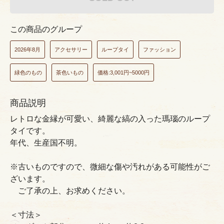
この商品のグループ
2026年8月
アクセサリー
ループタイ
ファッション
緑色のもの
茶色いもの
価格:3,001円~5000円
商品説明
レトロな金縁が可愛い、綺麗な縞の入った瑪瑙のループ
タイです。
年代、生産国不明。
※古いものですので、微細な傷や汚れがある可能性がご
ざいます。
ご了承の上、お求めください。
＜寸法＞