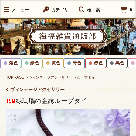
0
メニュー
カテゴリ
検 索
紫色
緑色
黄色
青色
赤色
黒色
TOP PAGE
＞ヴィンテージアクセサリー
＞ループタイ
ヴィンテージアクセサリー
緑瑪瑙の金縁ループタイ