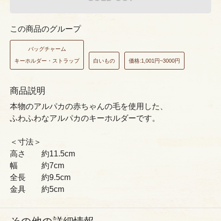
この商品のグループ
バッグチャーム
キーホルダー・ストラップ
白いもの
価格:1,001円~3000円
商品説明
本物のアルパカの赤ちゃんの毛を使用した、
ふわふわなアルパカのキーホルダーです。
＜寸法＞
高さ 約11.5cm
幅 約7cm
全長 約9.5cm
金具 約5cm