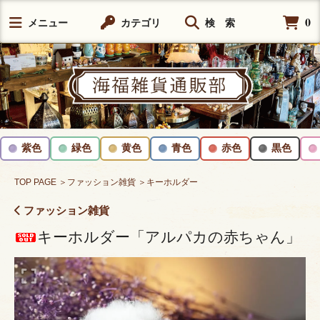
0
メニュー
カテゴリ
検 索
紫色
緑色
黄色
青色
赤色
黒色
TOP PAGE
＞ファッション雑貨
＞キーホルダー
ファッション雑貨
キーホルダー「アルパカの赤ちゃん」