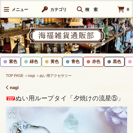
0
メニュー
カテゴリ
検 索
紫色
緑色
黄色
青色
赤色
黒色
TOP PAGE
＞nagi
＞ぬい用アクセサリー
nagi
ぬい用ループタイ「夕焼けの流星⑤」