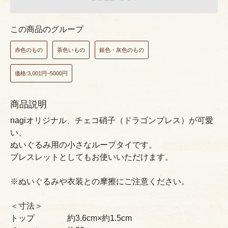
この商品のグループ
赤色のもの
茶色いもの
銀色・灰色のもの
価格:3,001円~5000円
商品説明
nagiオリジナル、チェコ硝子（ドラゴンブレス）が可愛
い、
ぬいぐるみ用の小さなループタイです。
ブレスレットとしてもお使いいただけます。
※ぬいぐるみや衣装との摩擦にご注意ください。
＜寸法＞
トップ 約3.6cm×約1.5cm