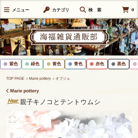
0
メニュー
カテゴリ
検 索
紫色
緑色
黄色
青色
赤色
黒色
TOP PAGE
＞Marie pottery
＞オブジェ
Marie pottery
親子キノコとテントウムシ