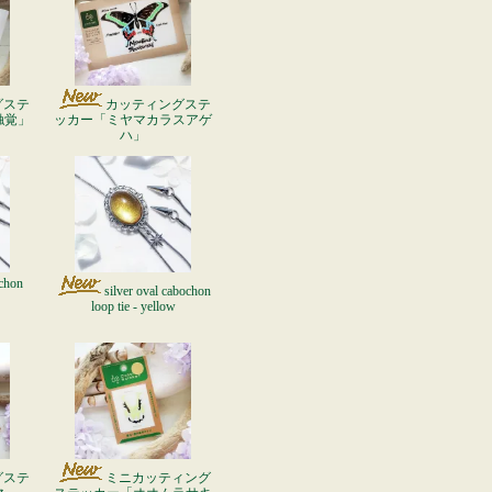
グステ
カッティングステ
触覚」
ッカー「ミヤマカラスアゲ
ハ」
ochon
silver oval cabochon
loop tie - yellow
グステ
ミニカッティング