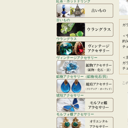
紅茶・ホットドリンク
古いもの
ガ
＜
ウラングラス
約3
チ
＜
ヴィンテージアクセサリー
ガ
チ
鉱物アクセサリー（鉱物/化石/貝）
こ
琥珀アクセサリー
モルフォ蝶アクセサリー