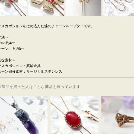
ラスカボションをはめ込んだ蝶のチェーンループタイです。
寸法＞
cm×約4cm
ェーン 約80cm
主な素材＞
ラスカボション・真鍮金具
ェーン部分素材：サージカルステンレス
の商品を買った人はこんな商品も買っています