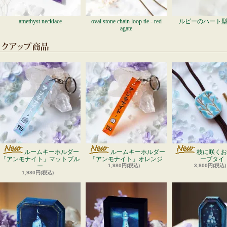
amethyst necklace
oval stone chain loop tie - red
ルビーのハート
agate
ルームキーホルダー
ルームキーホルダー
枝に咲くお
「アンモナイト」マットブル
「アンモナイト」オレンジ
ープタイ
ー
1,980円(税込)
3,800円(税込)
1,980円(税込)