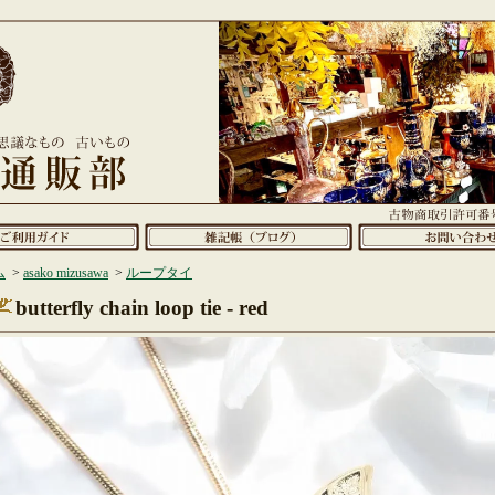
ム
>
asako mizusawa
>
ループタイ
butterfly chain loop tie - red