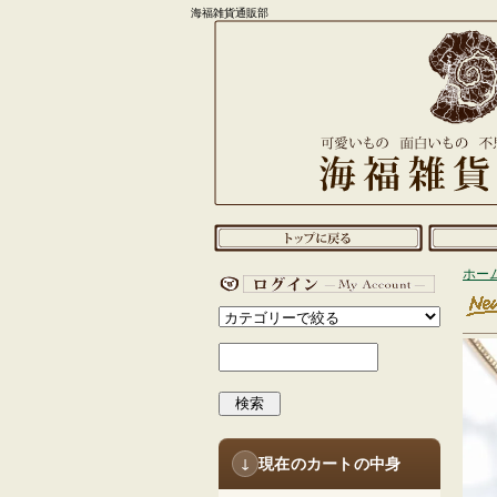
海福雑貨通販部
ホー
検索
現在のカートの中身
↓