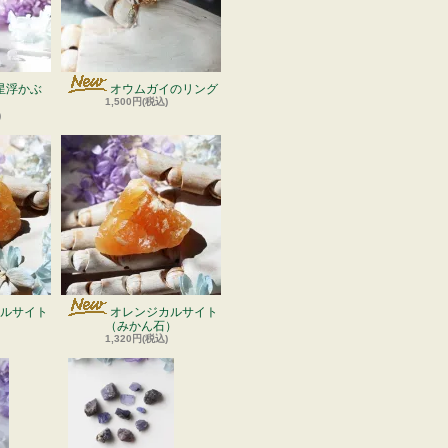
星浮かぶ
オウムガイのリング
1,500円(税込)
)
ルサイト
オレンジカルサイト
）
（みかん石）
1,320円(税込)