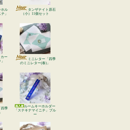
ーホル
タンザナイト原石
ニチ」
（小）11個セット
ッカー
ミニレター「四季
ラ」
のミニレター(春)」
ルームキーホルダー
「四季
「ステキナマイニチ」ブル
」
ー