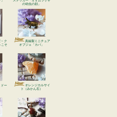
マ」
ステッカー「オオムラサキ
の幼虫の顔」
~ ク
真鍮製ミニチュア
うこそ
オブジェ「カバ」
オレンジカルサイ
とドー
ト（みかん石）