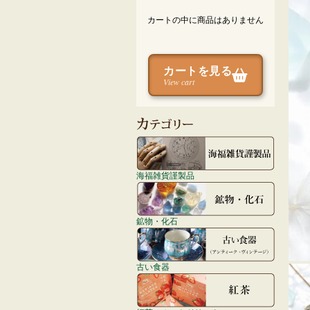
カートの中に商品はありません
カートを見る
View cart
海福雑貨謹製品
鉱物・化石
古い食器