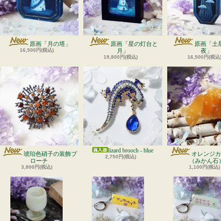
原画「月の塔」
原画「星の灯台と
原画「土
16,500円(税込)
月」
夜」
19,800円(税込)
16,500円(税込
lizard brooch - blue
琥珀色硝子の装飾ブ
オレンジカ
2,750円(税込)
ローチ
（みかん石
3,800円(税込)
1,100円(税込)