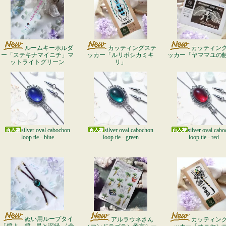
ルームキーホルダ
カッティングステ
カッティン
ー「ステキナマイニチ」マ
ッカー「ルリボシカミキ
ッカー「ヤママユの
ットライトグリーン
リ」
silver oval cabochon
silver oval cabochon
silver oval cab
loop tie - blue
loop tie - green
loop tie - red
ぬい用ループタイ
アルラウネさん
カッティン