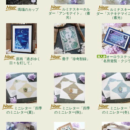
ルミナスキーホル
瑪瑙のカップ
ルミナスキ
ダー「アンモナイト」（蓄
ダー「ステキナマイ
光）
（蓄光）
オーロラステ
原画「過ぎゆく
冊子「珍奇獣録」
「名所遊覧・クジ
日々を灯して」
ミニレター「四季
ミニレター「四季
ミニレター
のミニレター(夏)」
のミニレター(秋)」
のミニレター(冬)