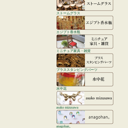
ストームグラス
エジプト香水瓶
ミニチュア家具・雑貨
ブラススタンピングパーツ
水中花
asako mizusawa
anagohan。