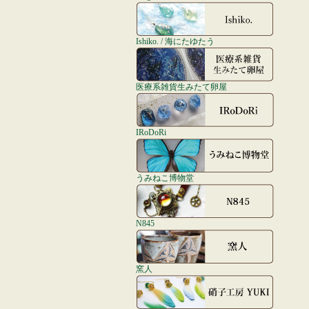
Ishiko. / 海にたゆたう
医療系雑貨生みたて卵屋
IRoDoRi
うみねこ博物堂
N845
窯人