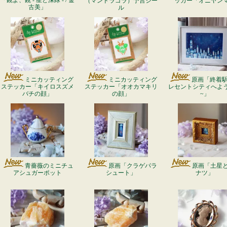
「鏡よ、鏡 - 星と深緑 - / 金
（マンドラゴラ）予言シー
ッカー「オニヤン
古美」
ル
ミニカッティング
ミニカッティング
原画「終着駅 
ステッカー「キイロスズメ
ステッカー「オオカマキリ
レセントシティへよ
バチの顔」
の顔」
~」
青薔薇のミニチュ
原画「クラゲパラ
原画「土星
アシュガーポット
シュート」
ナツ」