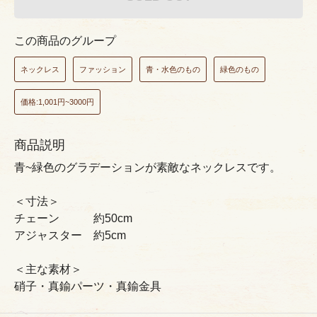
この商品のグループ
ネックレス
ファッション
青・水色のもの
緑色のもの
価格:1,001円~3000円
商品説明
青~緑色のグラデーションが素敵なネックレスです。
＜寸法＞
チェーン 約50cm
アジャスター 約5cm
＜主な素材＞
硝子・真鍮パーツ・真鍮金具