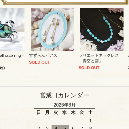
ll crab ring -
すずらんピアス
ラリエットネックレス
「青空と雲」
SOLD OUT
込)
SOLD OUT
営業日カレンダー
2026年8月
日
月
火
水
木
金
土
1
2
3
4
5
6
7
8