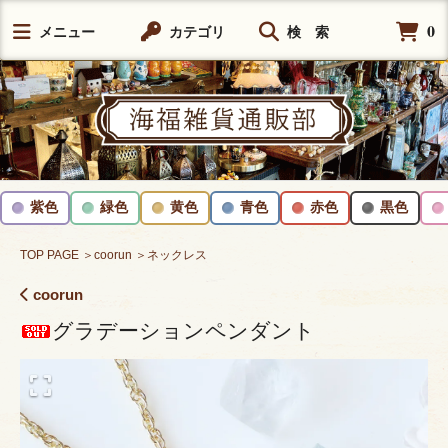
0
メニュー
カテゴリ
検 索
紫色
緑色
黄色
青色
赤色
黒色
TOP PAGE
＞coorun
＞ネックレス
coorun
グラデーションペンダント