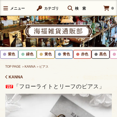
0
メニュー
カテゴリ
検 索
紫色
緑色
黄色
青色
赤色
黒色
TOP PAGE
＞KANNA
＞ピアス
KANNA
「フローライトとリーフのピアス」