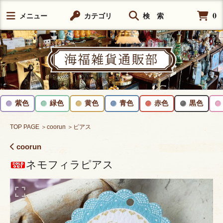
0
メニュー
カテゴリ
検 索
紫色
緑色
黄色
青色
赤色
黒色
TOP PAGE
＞coorun
＞ピアス
coorun
ネモフィラピアス