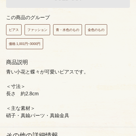
この商品のグループ
ピアス
ファッション
青・水色のもの
金色のもの
価格:1,001円~3000円
商品説明
青い小花と蝶々が可愛いピアスです。
＜寸法＞
長さ 約2.8cm
＜主な素材＞
硝子・真鍮パーツ・真鍮金具
その他の詳細情報