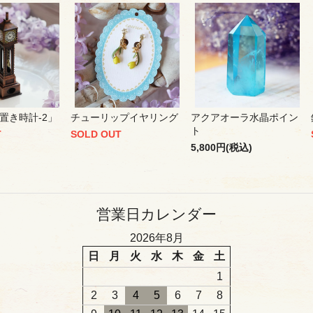
置き時計-2」
チューリップイヤリング
アクアオーラ水晶ポイン
ト
T
SOLD OUT
5,800円(税込)
営業日カレンダー
2026年8月
日
月
火
水
木
金
土
1
2
3
4
5
6
7
8