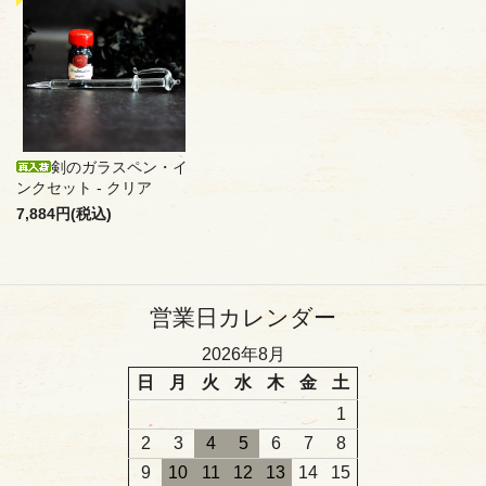
剣のガラスペン・イ
ンクセット - クリア
7,884円(税込)
営業日カレンダー
2026年8月
日
月
火
水
木
金
土
1
2
3
4
5
6
7
8
9
10
11
12
13
14
15