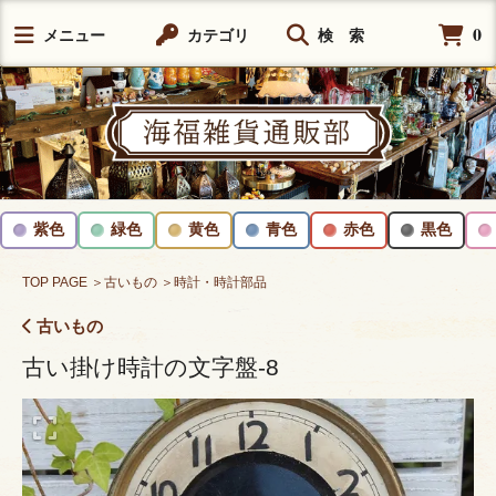
0
メニュー
カテゴリ
検 索
紫色
緑色
黄色
青色
赤色
黒色
TOP PAGE
＞古いもの
＞時計・時計部品
古いもの
古い掛け時計の文字盤-8