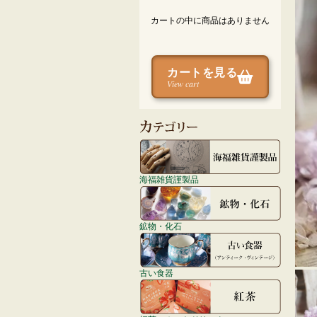
カートの中に商品はありません
カートを見る
View cart
海福雑貨謹製品
鉱物・化石
古い食器