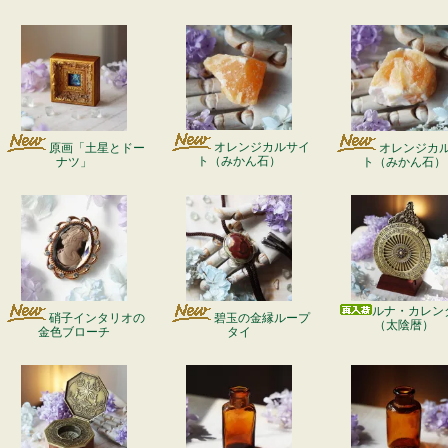
オレンジカルサイ
原画「土星とドー
オレンジカ
ト（みかん石）
ナツ」
ト（みかん石）
ルナ・カレン
硝子インタリオの
碧玉の金縁ループ
（太陰暦）
金色ブローチ
タイ