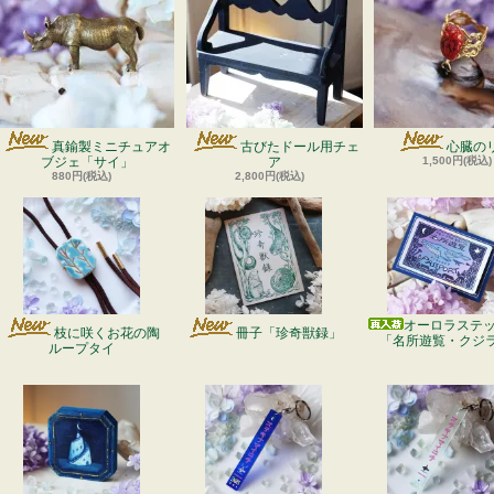
真鍮製ミニチュアオ
古びたドール用チェ
心臓の
ブジェ「サイ」
ア
1,500円(税込)
880円(税込)
2,800円(税込)
オーロラステ
枝に咲くお花の陶
冊子「珍奇獣録」
「名所遊覧・クジ
ループタイ