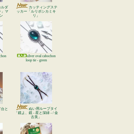
ホルダ
カッティングステ
チ」マ
ッカー「ルリボシカミキ
ン
リ」
ochon
silver oval cabochon
loop tie - green
ぬい用ループタイ
灯台と
「鏡よ、鏡 - 星と深緑 - / 金
古美」