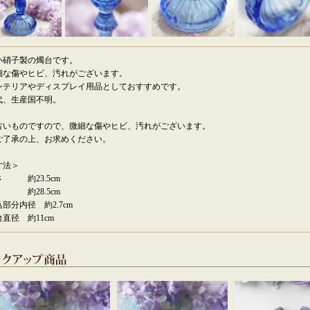
い硝子製の燭台です。
細な傷やヒビ、汚れがございます。
ンテリアやディスプレイ用品としておすすめです。
代、生産国不明。
古いものですので、微細な傷やヒビ、汚れがございます。
了承の上、お求めください。
寸法＞
さ 約23.5cm
 約28.5cm
部分内径 約2.7cm
直径 約11cm