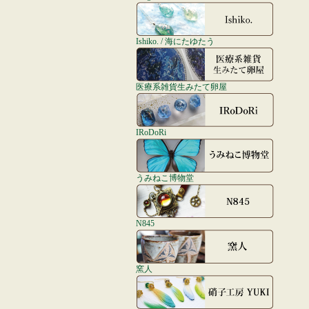
Ishiko. / 海にたゆたう
医療系雑貨生みたて卵屋
IRoDoRi
うみねこ博物堂
N845
窯人