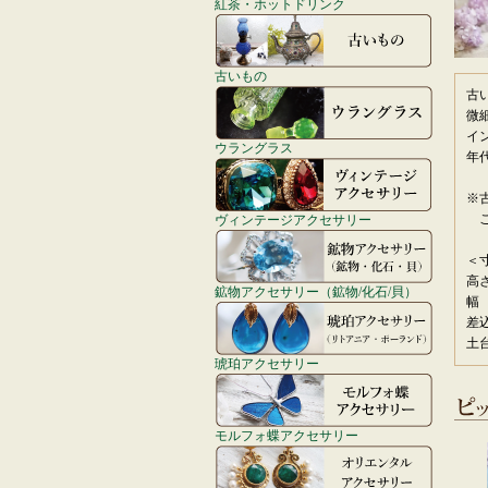
紅茶・ホットドリンク
古いもの
古
微
イ
ウラングラス
年
※
ご
ヴィンテージアクセサリー
＜
高
鉱物アクセサリー（鉱物/化石/貝）
幅
差込
土台
琥珀アクセサリー
モルフォ蝶アクセサリー