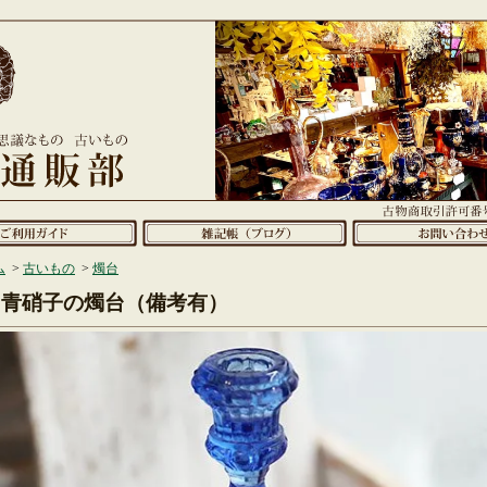
ム
>
古いもの
>
燭台
青硝子の燭台（備考有）