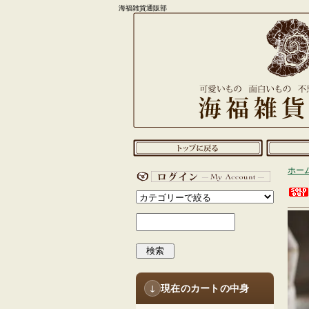
海福雑貨通販部
ホー
検索
現在のカートの中身
↓