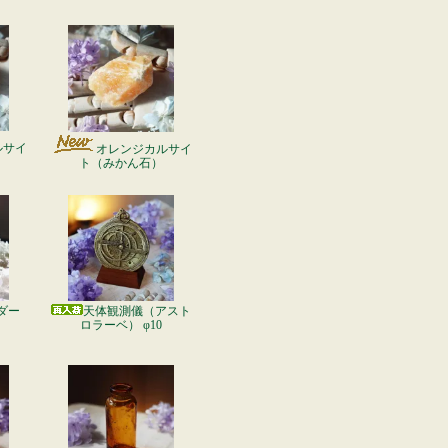
ルサイ
オレンジカルサイ
ト（みかん石）
ダー
天体観測儀（アスト
ロラーベ） φ10