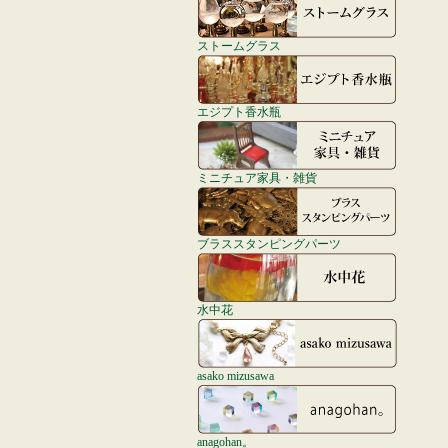
ストームグラス
エジプト香水瓶
ミニチュア家具・雑貨
ブラススタンピングパーツ
水中花
asako mizusawa
anagohan。