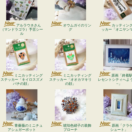
アルラウネさん
オウムガイのリン
カッティン
（マンドラゴラ）予言シー
グ
ッカー「オニヤン
ル
ミニカッティング
ミニカッティング
原画「終着駅 
ステッカー「キイロスズメ
ステッカー「オオカマキリ
レセントシティへよ
バチの顔」
の顔」
~」
青薔薇のミニチュ
琥珀色硝子の装飾
原画「クラ
アシュガーポット
ブローチ
シュート」