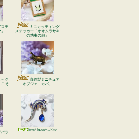
グステ
ミニカッティング
マ」
ステッカー「オオムラサキ
の幼虫の顔」
~ ク
真鍮製ミニチュア
うこそ
オブジェ「カバ」
lizard brooch - blue
ゲパラ