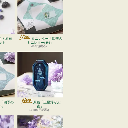
イト原石
ミニレター「四季の
ット
ミニレター(春)」
440円(税込)
「四季の
原画「土星浮かぶ
)」
夜」
16,500円(税込)