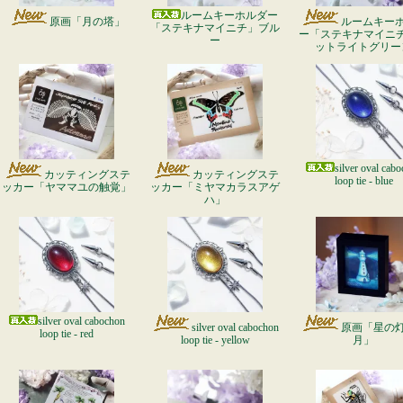
ルームキーホルダー
原画「月の塔」
ルームキー
「ステキナマイニチ」ブル
ー「ステキナマイニ
ー
ットライトグリー
silver oval cab
カッティングステ
カッティングステ
loop tie - blue
ッカー「ヤママユの触覚」
ッカー「ミヤマカラスアゲ
ハ」
silver oval cabochon
silver oval cabochon
原画「星の
loop tie - red
loop tie - yellow
月」