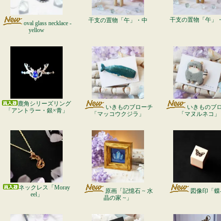
干支の置物「午」
干支の置物「午」・中
oval glass necklace -
yellow
鹿角シリーズリング
いきものブローチ
いきものブ
「アントラー・銀×青」
「マッコウクジラ」
「マヌルネコ」
ネックレス「Moray
原画「記憶石 ~ 水
図像印「蝶-
eel」
晶の家 ~」