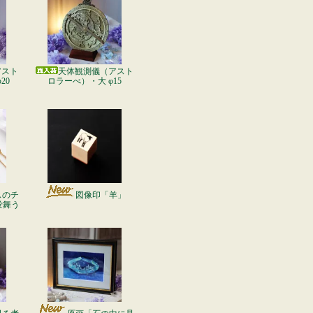
アスト
天体観測儀（アスト
20
ロラーべ）・大 φ15
スのチ
図像印「羊」
蛍舞う