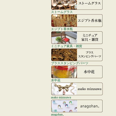
ストームグラス
エジプト香水瓶
ミニチュア家具・雑貨
ブラススタンピングパーツ
水中花
asako mizusawa
anagohan。