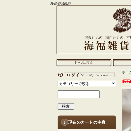
海福雑貨通販部
ホー
検索
現在のカートの中身
↓