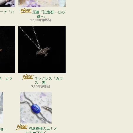
ーチ「パ
原画「記憶石 ~ 心の
鍵 ~」
17,600円(税込)
ス「カラ
ネックレス「カラ
ス・黒」
3,600円(税込)
ng -
泡沫模様のエナメ
ルループタイ