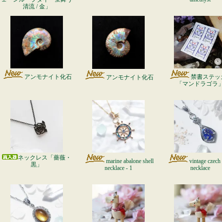
清流 / 金」
アンモナイト化石
禁書ステッ
アンモナイト化石
「マンドラゴラ
ネックレス「薔薇・
marine abalone shell
vintage czech 
黒」
necklace - 1
necklace