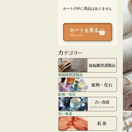
カートの中に商品はありません
カートを見る
View cart
海福雑貨謹製品
鉱物・化石
古い食器