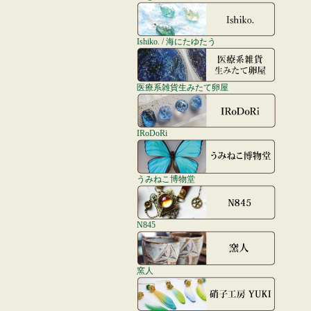
Ishiko. / 海にたゆたう
医療系雑貨生みたて卵屋
IRoDoRi
うみねこ博物堂
N845
窯人