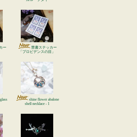
カー
禁書ステッカー
」
「プロビデンスの目」
glass
shine flower abalone
shell necklace - 1