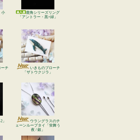
鹿角シリーズリング
・小
「アントラー・黒×緑」
ローチ
いきものブローチ
「ザトウクジラ」
2」
ウラングラスのチ
ェーンループタイ「蛍舞う
夜 / 銀」