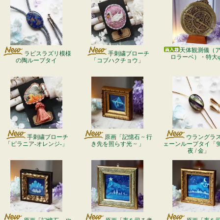
天体観測儀（
ラピスラズリ模様
手刺繍ブローチ
ロラーベ）・特大φ
の陶ループタイ
「コブハクチョウ」
ウラングラ
手刺繍ブローチ
原画「記憶石 ~ 行
ェーンループタイ「
「ピラニア-オレンジ-」
き先を照らす光 ~ 」
夜 / 金」