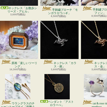
ネックレス「お散歩シ
手刺繍ブロ
手刺繍ブローチ「モ
リーズ・アヒル」
フィン」
ンガラカワハギ」
3,600円(税込)
8,500円(税込)
8,500円(税込)
原画「楽しいツーリ
ネックレス「カラ
ネックレ
ング」
ス・銀」
ス・金」
16,500円(税込)
3,600円(税込)
3,600円(税込)
ペンダント「アスト
ウラングラスのチ
cat & rose ri
ロラーべ」
ェーンループタイ「蛍舞う
amethyst