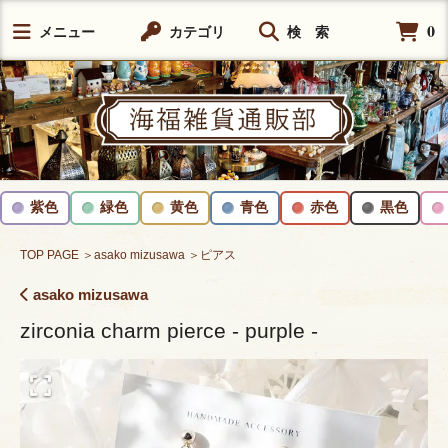
0
メニュー
カテゴリ
検 索
紫色
緑色
黄色
青色
赤色
黒色
TOP PAGE
＞asako mizusawa
＞ピアス
asako mizusawa
zirconia charm pierce - purple -