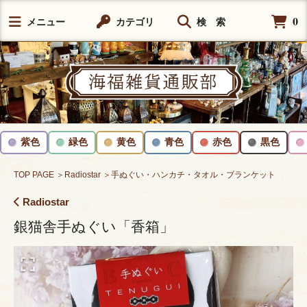
0
メニュー
カテゴリ
検 索
紫色
緑色
黄色
青色
赤色
黒色
TOP PAGE
＞Radiostar
＞手ぬぐい・ハンカチ・タオル・ブランケット
Radiostar
銀猫舎手ぬぐい「香箱」