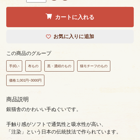
カートに入れる
お気に入りに追加
この商品のグループ
手拭い
布もの
黒・濃紺のもの
猫モチーフのもの
価格:1,001円~3000円
商品説明
銀猫舎のかわいい手ぬぐいです。
手触り感がソフトで通気性と吸水性が高い、
「注染」という日本の伝統技法で作られています。