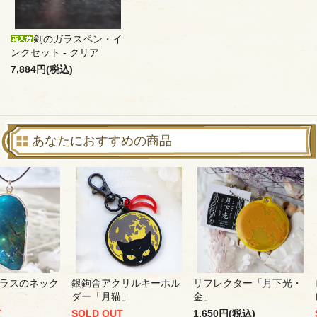
剣のガラスペン・イ
ンクセット - クリア
7,884円(税込)
あなたにおすすめの商品
ラスのネック
銀鉤舎アクリルキーホル
リフレクター「月下光・
ダー「月猫」
金」
T
SOLD OUT
1,650円(税込)