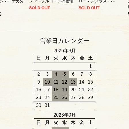
シマエナガ分
レッドジルコニアの指輪
ローマングラス - 76
SOLD OUT
SOLD OUT
)
営業日カレンダー
2026年8月
日
月
火
水
木
金
土
1
2
3
4
5
6
7
8
9
10
11
12
13
14
15
16
17
18
19
20
21
22
23
24
25
26
27
28
29
30
31
2026年9月
日
月
火
水
木
金
土