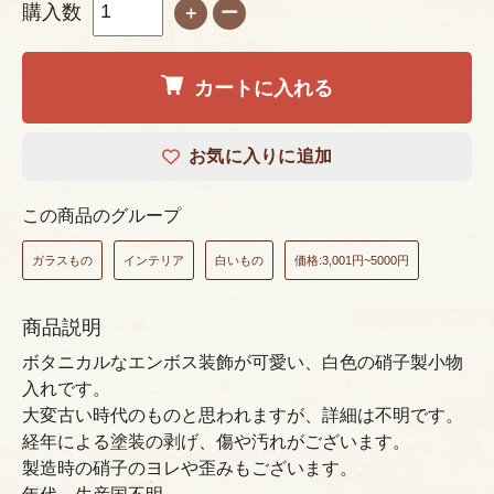
購入数
＋
ー
カートに入れる
お気に入りに追加
この商品のグループ
ガラスもの
インテリア
白いもの
価格:3,001円~5000円
商品説明
ボタニカルなエンボス装飾が可愛い、白色の硝子製小物
入れです。
大変古い時代のものと思われますが、詳細は不明です。
経年による塗装の剥げ、傷や汚れがございます。
製造時の硝子のヨレや歪みもございます。