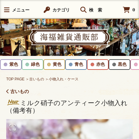
0
メニュー
カテゴリ
検 索
紫色
緑色
黄色
青色
赤色
黒色
TOP PAGE
＞古いもの
＞小物入れ・ケース
古いもの
ミルク硝子のアンティーク小物入れ
（備考有）