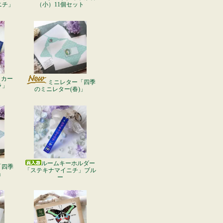
ニチ」
（小）11個セット
ッカー
ミニレター「四季
ラ」
のミニレター(春)」
ルームキーホルダー
「四季
「ステキナマイニチ」ブル
」
ー