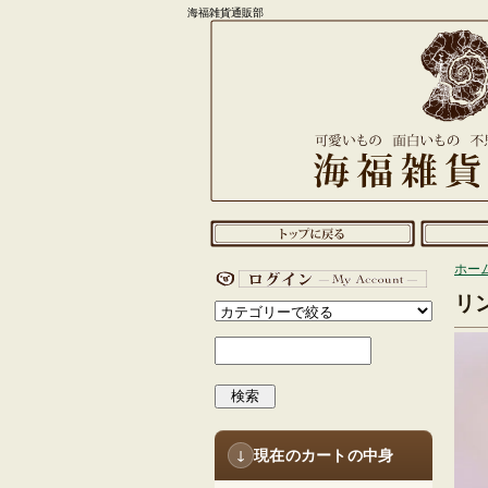
海福雑貨通販部
ホー
リ
検索
現在のカートの中身
↓