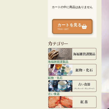
カートの中に商品はありません
カートを見る
View cart
海福雑貨謹製品
鉱物・化石
古い食器