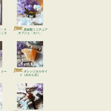
~ ク
真鍮製ミニチュア
うこそ
オブジェ「カバ」
オレンジカルサイ
とドー
ト（みかん石）