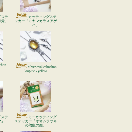
グステ
カッティングステ
触覚」
ッカー「ミヤマカラスアゲ
ハ」
ochon
silver oval cabochon
loop tie - yellow
グステ
ミニカッティング
マ」
ステッカー「オオムラサキ
の幼虫の顔」