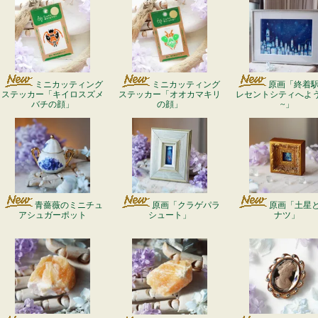
ミニカッティング
ミニカッティング
原画「終着駅 
ステッカー「キイロスズメ
ステッカー「オオカマキリ
レセントシティへよ
バチの顔」
の顔」
~」
青薔薇のミニチュ
原画「クラゲパラ
原画「土星
アシュガーポット
シュート」
ナツ」