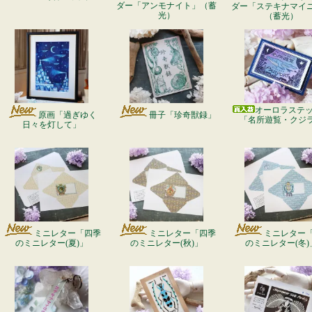
ダー「アンモナイト」（蓄
ダー「ステキナマイ
光）
（蓄光）
オーロラステ
原画「過ぎゆく
冊子「珍奇獣録」
「名所遊覧・クジ
日々を灯して」
ミニレター「四季
ミニレター「四季
ミニレター
のミニレター(夏)」
のミニレター(秋)」
のミニレター(冬)