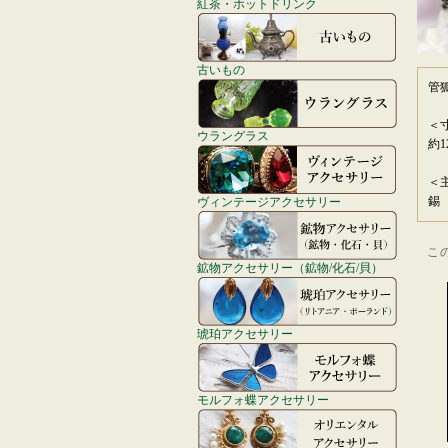
紅茶・ホットドリンク
古いもの
管
＜
ウラングラス
約1
＜
錫
ヴィンテージアクセサリー
こ
鉱物アクセサリー（鉱物/化石/貝）
琥珀アクセサリー
モルフォ蝶アクセサリー