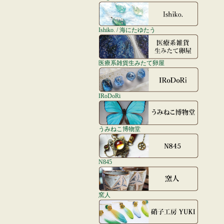
Ishiko. / 海にたゆたう
医療系雑貨生みたて卵屋
IRoDoRi
うみねこ博物堂
N845
窯人