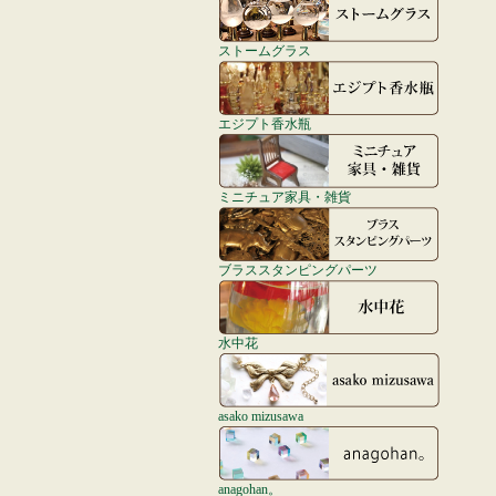
ストームグラス
エジプト香水瓶
ミニチュア家具・雑貨
ブラススタンピングパーツ
水中花
asako mizusawa
anagohan。