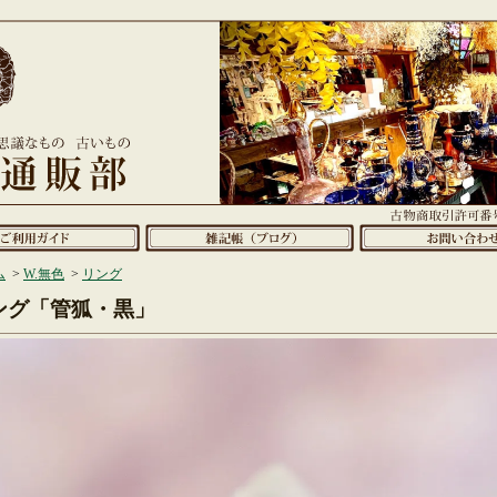
ム
>
W.無色
>
リング
ング「管狐・黒」