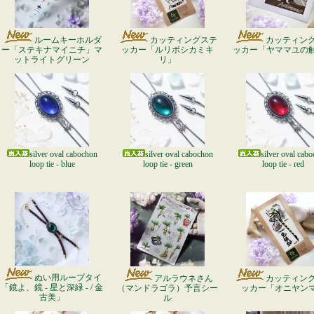
ルームキーホルダ
カッティングステ
カッティン
ー「ステキナマイニチ」マ
ッカー「ルリボシカミキ
ッカー「ヤママユの
ットライトグリーン
リ」
silver oval cabochon
silver oval cabochon
silver oval cab
loop tie - blue
loop tie - green
loop tie - red
ぬい用ループタイ
アルラウネさん
カッティン
「鏡よ、鏡 - 星と深緑 - / 金
（マンドラゴラ）予言シー
ッカー「オニヤン
古美」
ル