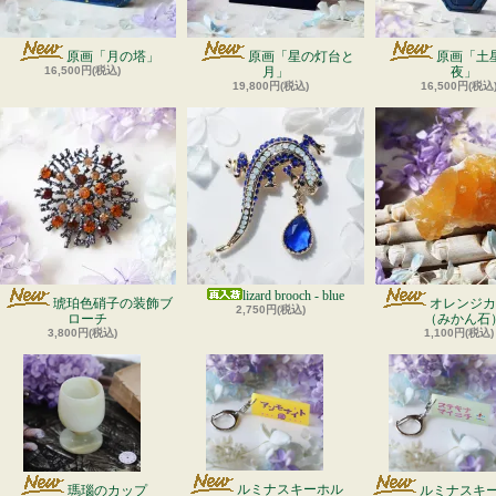
原画「月の塔」
原画「星の灯台と
原画「土
16,500円(税込)
月」
夜」
19,800円(税込)
16,500円(税込
lizard brooch - blue
琥珀色硝子の装飾ブ
オレンジカ
2,750円(税込)
ローチ
（みかん石
3,800円(税込)
1,100円(税込)
ルミナスキーホル
瑪瑙のカップ
ルミナスキ