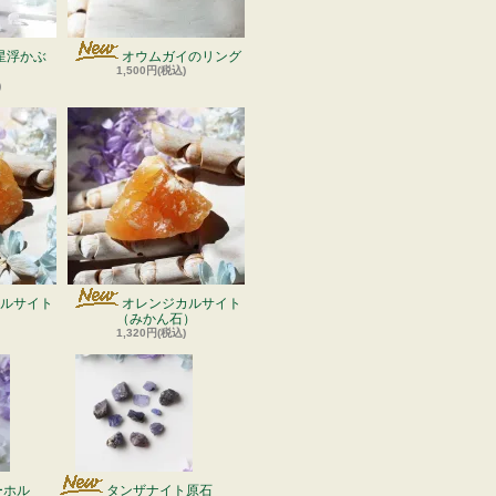
星浮かぶ
オウムガイのリング
1,500円(税込)
)
ルサイト
オレンジカルサイト
）
（みかん石）
1,320円(税込)
ーホル
タンザナイト原石