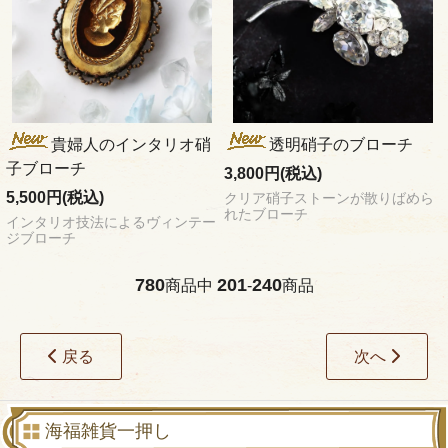
貴婦人のインタリオ硝
透明硝子のブローチ
子ブローチ
3,800円(税込)
5,500円(税込)
クリア硝子ストーンが散りばめら
れたブローチ
インタリオ技法によるヴィンテー
ジブローチ
780
201
240
商品中
-
商品
戻る
次へ
海福雑貨一押し