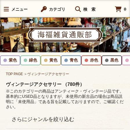
0
メニュー
カテゴリ
検 索
紫色
緑色
黄色
青色
赤色
黒色
TOP PAGE
＞ヴィンテージアクセサリー
ヴィンテージアクセサリー （780件）
※このカテゴリーの商品はアンティーク・ヴィンテージ品です。
基本的にUSED品となりますが、未使用の新古品の場合は商品説
明に「未使用品」である旨を記載しておりますので、ご確認くだ
さい。
さらにジャンルを絞り込む