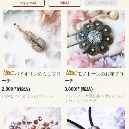
おすすめ順
価格順
商品IDの大きい順
バイオリンのミニブロ
モノトーンのお花ブロ
ーチ
ーチ
2,800円(税込)
3,800円(税込)
小さなバイオリンのブローチ
アンティーク調の落ち着いたモノ
トーンのブローチ