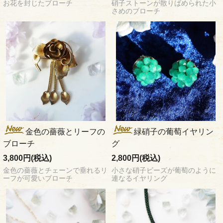
お花を封じたブローチ
硝子ストーンが散りばめられた小
さめのブローチ
金色の薔薇とリーフの
緑硝子の葡萄イヤリン
ブローチ
グ
3,800円(税込)
2,800円(税込)
金色の薔薇とチェーンで垂れるリ
小さな硝子ビーズが葡萄のように
ーフが可愛いブローチ
連なるイヤリング