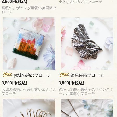
3,800円(税込)
小さな古いカメオブローチ
薔薇のデザインが可愛い英国製ブ
ローチ
お城の絵のブローチ
銀色装飾ブローチ
3,800円(税込)
3,800円(税込)
お城の絵柄が可愛い古いエナメル
透かし装飾と黒硝子のラインスト
ブローチ
ーンが素敵なブローチ