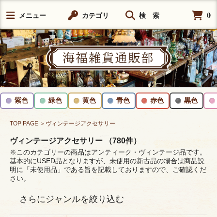
0
メニュー
カテゴリ
検 索
紫色
緑色
黄色
青色
赤色
黒色
TOP PAGE
＞ヴィンテージアクセサリー
ヴィンテージアクセサリー （780件）
※このカテゴリーの商品はアンティーク・ヴィンテージ品です。
基本的にUSED品となりますが、未使用の新古品の場合は商品説
明に「未使用品」である旨を記載しておりますので、ご確認くだ
さい。
さらにジャンルを絞り込む