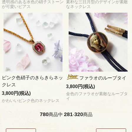
透明感のある水色の硝子ストーン
素朴な三日月型のデザインが素敵
が可愛いピアス
なネックレス
ピンク色硝子のきらきらネッ
ファラオのループタイ
クレス
3,800円(税込)
3,800円(税込)
金色のファラオが素敵なループタ
イ
かわいいピンク色のネックレス
780
281
320
商品中
-
商品