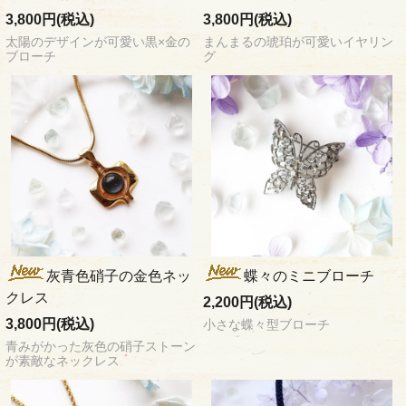
3,800円(税込)
3,800円(税込)
太陽のデザインが可愛い黒×金の
まんまるの琥珀が可愛いイヤリン
ブローチ
グ
灰青色硝子の金色ネッ
蝶々のミニブローチ
クレス
2,200円(税込)
3,800円(税込)
小さな蝶々型ブローチ
青みがかった灰色の硝子ストーン
が素敵なネックレス