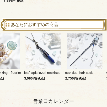
7,884円(税込)
あなたにおすすめの商品
 ring - fluorite
leaf lapis lazuli necklace
star dust hair stick
込)
3,960円(税込)
2,750円(税込)
営業日カレンダー