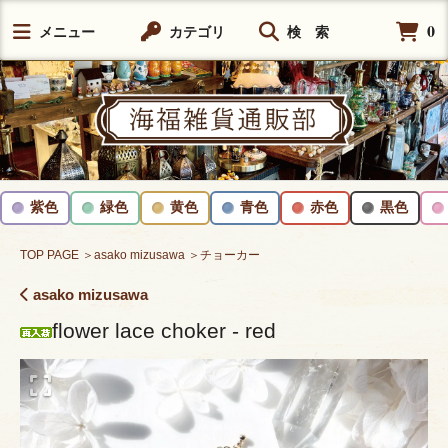
0
メニュー
カテゴリ
検 索
紫色
緑色
黄色
青色
赤色
黒色
TOP PAGE
＞asako mizusawa
＞チョーカー
asako mizusawa
flower lace choker - red