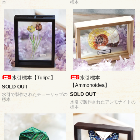
本
標本
水引標本【Tulipa】
水引標本
【Ammonoidea】
SOLD OUT
SOLD OUT
水引で製作されたチューリップの
標本
水引で製作されたアンモナイトの
標本