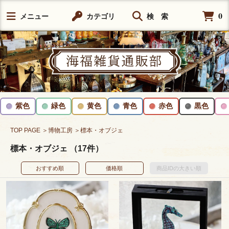
0
メニュー
カテゴリ
検 索
紫色
緑色
黄色
青色
赤色
黒色
TOP PAGE
＞博物工房
＞標本・オブジェ
標本・オブジェ （17件）
おすすめ順
価格順
商品IDの大きい順