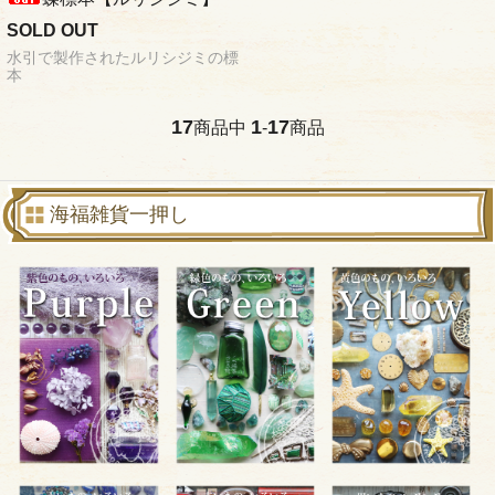
SOLD OUT
水引で製作されたルリシジミの標
本
17
1
17
商品中
-
商品
海福雑貨一押し