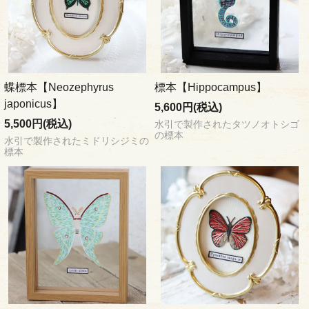
蝶標本【Neozephyrus
標本【Hippocampus】
japonicus】
5,600円(税込)
5,500円(税込)
水引で製作されたタツノオトシゴ
の標本
水引で製作されたミドリシジミの
標本