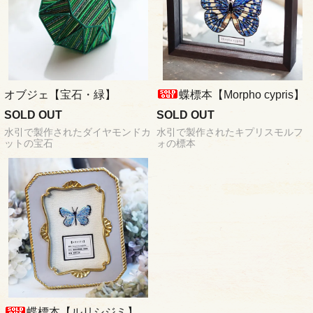
オブジェ【宝石・緑】
蝶標本【Morpho cypris】
SOLD OUT
SOLD OUT
水引で製作されたダイヤモンドカ
水引で製作されたキプリスモルフ
ットの宝石
ォの標本
蝶標本【ルリシジミ】