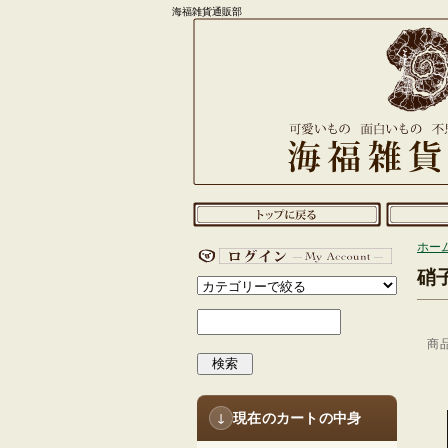
海福雑貨通販部
ホー
硝
商
検索
現在のカートの中身
↓