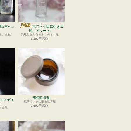
瓶3本セッ
気泡入り目盛付き豆
瓶（アソート）
古い薬瓶
気泡と歪みたっぷりのミニ瓶
1,100円(税込)
褐色軟膏瓶
ジメディ
戦前の小さな茶色軟膏瓶
ル
2,500円(税込)
な薬瓶