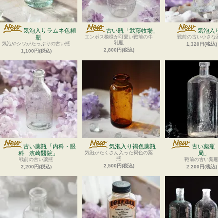
気泡入りラムネ色糊
古い瓶「武藤牧場」
気泡入
瓶
エンボス模様が可愛い戦前の牛
戦前の古い小さな
乳瓶
気泡やシワがたっぷりの古い瓶
1,320円(税込)
2,800円(税込)
1,100円(税込)
古い薬瓶「内科・眼
気泡入り褐色薬瓶
古い薬瓶
科 - 濱崎醫院」
気泡がたくさん入った褐色の薬
局」
瓶
戦前の古い薬瓶
戦前の古い薬
2,500円(税込)
2,200円(税込)
2,200円(税込)