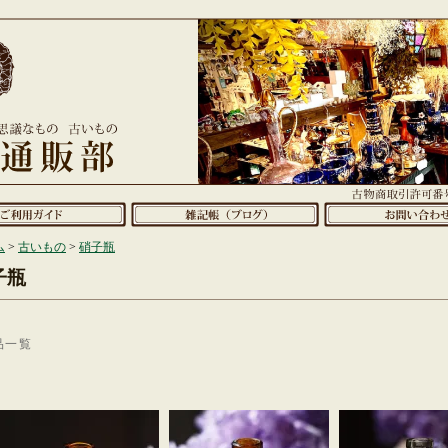
ム
>
古いもの
>
硝子瓶
子瓶
品一覧