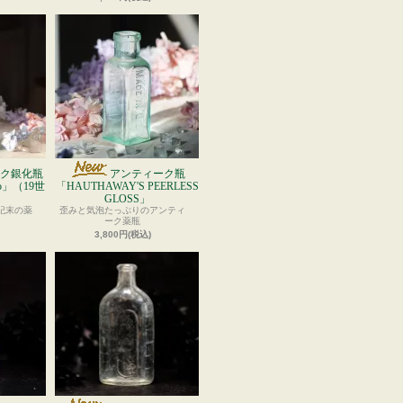
ク銀化瓶
アンティーク瓶
o」（19世
「HAUTHAWAY'S PEERLESS
GLOSS」
紀末の薬
歪みと気泡たっぷりのアンティ
ーク薬瓶
3,800円(税込)