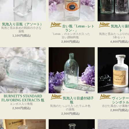
気泡入り豆瓶（アソート）
古い瓶「Letran - レト
気泡入り薬
気泡と歪み多めの戦前の小さな
ラン - 」
ト
薬瓶
「Letran 」のエンボスが入った
気泡と歪みたっぷりの
1,100円(税込)
古い調味料瓶
3本セット
2,800円(税込)
4,800円(税込)
BURNETT'S STANDARD
気泡入り目盛付硝子
ヴィンテー
FLAVORING EXTRACTS 瓶
瓶
シンボト
エンボス入り角瓶
気泡のたっぷり入ったラムネ色
古びた風合いが素敵
2,500円(税込)
の薬瓶
2,800円(税込)
2,500円(税込)