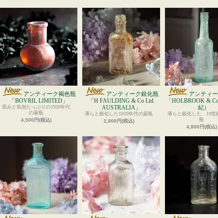
アンティーク褐色瓶
アンティーク銀化瓶
アンティー
「BOVRIL LIMITED」
「H FAULDING & Co Ltd.
「HOLBROOK & C
歪みと気泡たっぷりの1920年代
AUSTRALIA」
紀）
の薬瓶
薄らと銀化した1920年代の薬瓶
薄らと銀化した、19世
瓶
4,500円(税込)
2,800円(税込)
4,800円(税込)