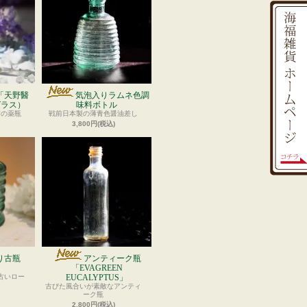
「天野醫
気泡入りラムネ色調
グラス）
味料ボトル
前の薬瓶
戦前日本製の薄青色醤油差し
3,800円(税込)
り古瓶
アンティーク瓶
「EVAGREEN
古いロー
EUCALYPTUS」
古びた風合いが素敵なアンティ
ーク瓶
2,800円(税込)