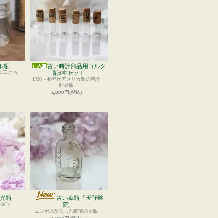
ル瓶
古い時計部品用コルク
加工され
瓶6本セット
1920～40年代アメリカ製の時計
部品瓶
1,800円(税込)
光瓶
古い薬瓶「天野醫
い薬瓶
院」
エンボスが入った戦前の薬瓶