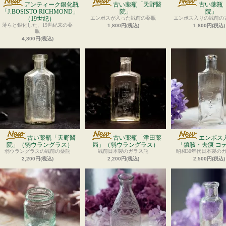
アンティーク銀化瓶
古い薬瓶「天野醫
古い薬瓶
「J.BOSISTO RICHMOND」
院」
院」
（19世紀）
エンボスが入った戦前の薬瓶
エンボス入りの戦前の
薄らと銀化した、19世紀末の薬
1,800円(税込)
1,800円(税込)
瓶
4,800円(税込)
古い薬瓶「天野醫
古い薬瓶「津田薬
エンボス
院」（弱ウラングラス）
局」（弱ウラングラス）
「鎮咳・去痰 コ
弱ウラングラスの戦前の薬瓶
戦前日本製のガラス瓶
昭和30年代日本製の
2,200円(税込)
2,200円(税込)
2,500円(税込)