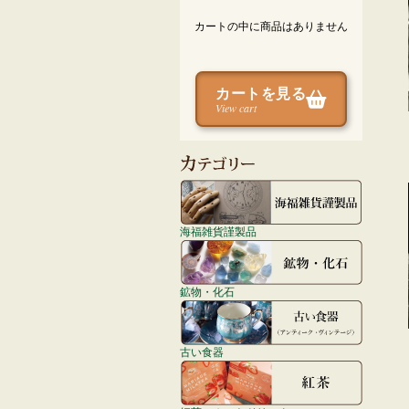
カートの中に商品はありません
カートを見る
View cart
海福雑貨謹製品
鉱物・化石
古い食器