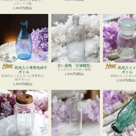
ンティーク瓶
2,800円(税込)
古い薬瓶「石塚醫院」
気泡入り薄青色硝子
気泡入りメ
エンボス入りの古い薬瓶
ボトル
ボトル
1,800円(税込)
気泡のたくさん入った薄青色の
気泡の入った古い
硝子ボトル
1,320円(税込)
1,800円(税込)