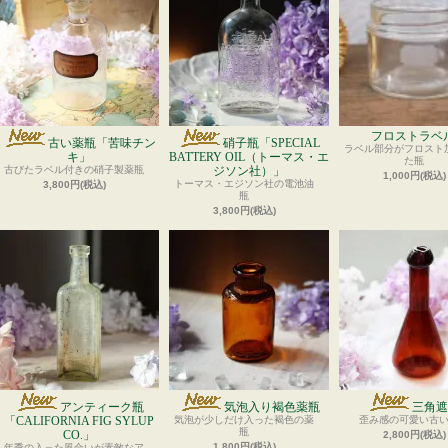
フロストラベ
古い薬瓶「苦味チン
硝子瓶「SPECIAL
ラベル部分がフロスト
キ」
BATTERY OIL（トーマス・エ
た瓶
古びたラベル付きの硝子製薬瓶
ジソン社）」
1,000円(税込)
トーマス・エジソン社の電池油
3,800円(税込)
瓶
3,800円(税込)
アンティーク瓶
気泡入り褐色薬瓶
三角遮
「CALIFORNIA FIG SYLUP
気泡が少しだけ入った褐色の薬
歪み感の可愛い古
瓶
CO.」
2,800円(税込)
1,800円(税込)
年季の入った風合いが素敵なア