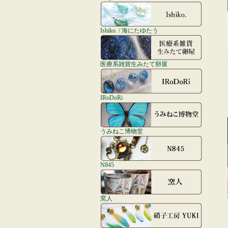
Ishiko. / 海にたゆたう
医療系雑貨生みたて卵屋
IRoDoRi
うみねこ博物堂
N845
窯人