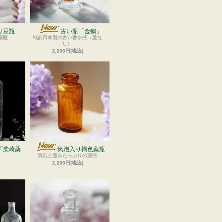
り豆瓶
古い瓶「金鶴」
薬瓶
戦前日本製の古い香水瓶（蓋な
し）
2,200円(税込)
「柴崎薬
気泡入り褐色薬瓶
気泡と歪みたっぷりの薬瓶
瓶
2,200円(税込)