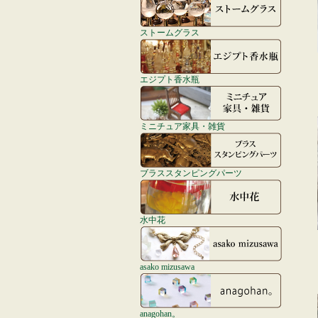
ストームグラス
エジプト香水瓶
ミニチュア家具・雑貨
ブラススタンピングパーツ
水中花
asako mizusawa
anagohan。