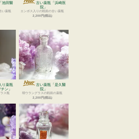
「池田醫
古い薬瓶「浜崎医
院」
古い薬瓶
エンボス入りの戦前の古い薬瓶
2,200円(税込)
入り薬瓶
古い薬瓶「是久醫
デチン」
院」
ガラス瓶
弱ウラングラスの戦前の薬瓶
2,200円(税込)