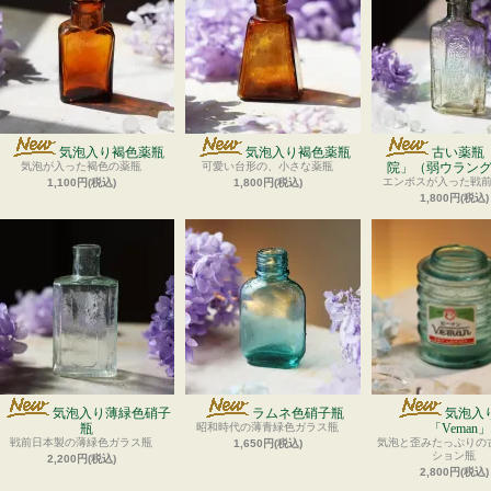
気泡入り褐色薬瓶
気泡入り褐色薬瓶
古い薬瓶
気泡が入った褐色の薬瓶
可愛い台形の、小さな薬瓶
院」（弱ウラン
エンボスが入った戦
1,100円(税込)
1,800円(税込)
1,800円(税込)
気泡入り薄緑色硝子
ラムネ色硝子瓶
気泡入
瓶
昭和時代の薄青緑色ガラス瓶
「Veman」
戦前日本製の薄緑色ガラス瓶
気泡と歪みたっぷりの
1,650円(税込)
ション瓶
2,200円(税込)
2,800円(税込)