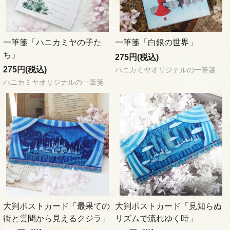
一筆箋「ハニカミヤの子た
一筆箋「白銀の世界」
ち」
275円(税込)
275円(税込)
ハニカミヤオリジナルの一筆箋
ハニカミヤオリジナルの一筆箋
大判ポストカード「最果ての
大判ポストカード「見知らぬ
街と雲間から見えるクジラ」
リズムで流れゆく時」