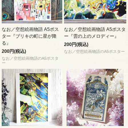
なお／空想絵画物語 A5ポス
なお／空想絵画物語 A5ポスタ
ター『ブリキの町に星が降
ー『雲の上のメロディー』
る』
200円(税込)
200円(税込)
なお／空想絵画物語のA5ポスター
なお／空想絵画物語のA5ポスタ
ー