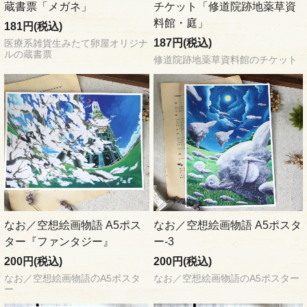
蔵書票「メガネ」
チケット「修道院跡地薬草資
料館・庭」
181円(税込)
187円(税込)
医療系雑貨生みたて卵屋オリジナ
ルの蔵書票
修道院跡地薬草資料館のチケット
なお／空想絵画物語 A5ポス
なお／空想絵画物語 A5ポスタ
ター『ファンタジー』
ー-3
200円(税込)
200円(税込)
なお／空想絵画物語のA5ポスタ
なお／空想絵画物語のA5ポスター
ー