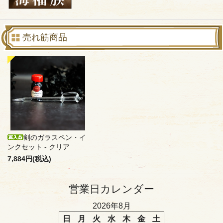
売れ筋商品
剣のガラスペン・イ
ンクセット - クリア
7,884円(税込)
営業日カレンダー
2026年8月
日
月
火
水
木
金
土