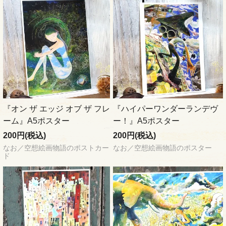
『オン ザ エッジ オブ ザ フレ
『ハイパーワンダーランデヴ
ーム』A5ポスター
ー！』A5ポスター
200円(税込)
200円(税込)
なお／空想絵画物語のポストカー
なお／空想絵画物語のポスター
ド