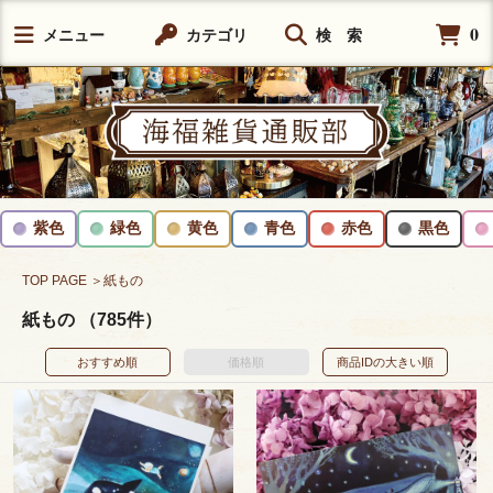
0
メニュー
カテゴリ
検 索
紫色
緑色
黄色
青色
赤色
黒色
TOP PAGE
＞紙もの
紙もの （785件）
おすすめ順
価格順
商品IDの大きい順