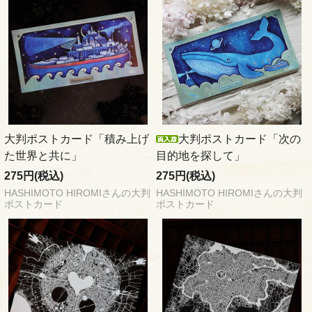
大判ポストカード「積み上げ
大判ポストカード「次の
た世界と共に」
目的地を探して」
275円(税込)
275円(税込)
HASHIMOTO HIROMIさんの大判
HASHIMOTO HIROMIさんの大判
ポストカード
ポストカード