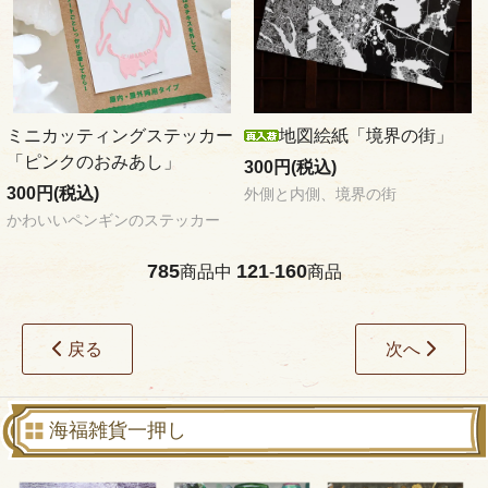
ミニカッティングステッカー
地図絵紙「境界の街」
「ピンクのおみあし」
300円(税込)
300円(税込)
外側と内側、境界の街
かわいいペンギンのステッカー
785
121
160
商品中
-
商品
戻る
次へ
海福雑貨一押し